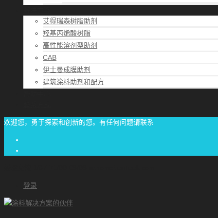
解决方案
艾得瑞森树脂助剂
羟基丙烯酸树脂
高性能溶剂型助剂
CAB
伊士曼成膜助剂
建筑涂料助剂和配方
帮助中心
联系方式
欢迎您，勇于探索和创新的您。有任何问题请联系
经验交流
1/87-71/00-06/06
achome#outlook.com
登录