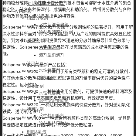
种颗粒分散体。 高性能水性分散剂技术包含可溶解于水性介质的聚合
克莱明顿有机膨润土
稳定链，结合各种保湿剂、成膜助剂和助溶剂。 路博润分散剂与各种
应用经验
树脂及其他配方组分具有出色的相容性。
润湿分散剂
水性润湿分散剂
Solsperse™ W系列超分散剂实现了分散剂性能的显著提升，可用于解
溶剂型润湿分散剂
决水性涂料所面对的特殊分散挑战。 从为广泛的颜料提供高效显色性
能，到为难以处理的颜料提供异常迅速的分散并确保最佳显色效果与
消泡剂
稳定性，Solsperse W系列产品旨在以您满意的成本提供您需要的性
水性消泡剂
能。
溶剂型消泡剂
流平剂
Solsperse W系列的最新产品包括：
水性流平剂
Solsperse™ W100 – 一种适用于所有类型颜料的稳定可靠的分散剂，
溶剂型流平剂
与其他水性分散剂技术相比，可以更低的剂量率提供优异的显色性与
稳定性。耐水性好。
流变助剂
Solsperse™ W200 – 一种快速作用分散剂，可提供快速的颜料润湿及
水性流变助剂
稳定性，设计用于高表面积炭黑和有机颜料。有效提高黑度。
溶剂型流变助剂
Solsperse™ W320 -一种适用无机颜料的快速分散剂，针对透明氧化
特用助剂
铁黄、透明氧化铁红。
水性特用助剂
Solsperse™ WV400 – 一种适合所有颜料类型的高效分散剂，尤其是
溶剂型特用助剂
需要热稳定性或进行储存时。有效降低分散粘度。
树脂&乳液
第一代水性分散剂：Solsperse 20000、27000、40000、43000、