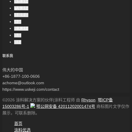
水性涂料
汽车涂料
涂膜弊病
涂装
粉末涂料
色浆
颜料
联系我
伟大的中国
+86-1877-100-0606
achome@outlook.com
https://www.uskeji.com/contact
©2026 涂料解决方案的伙伴|涂料工程师 由
Rhyson
.
鄂ICP备
15003286号-1
鄂公网安备 42011202001474号
商标图片文字仅作
展示，可联系删除。
首页
涂料优选