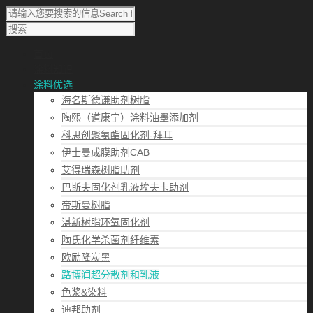
首页
涂料知识
涂料优选
海名斯德谦助剂树脂
陶熙（道康宁）涂料油墨添加剂
科思创聚氨酯固化剂-拜耳
伊士曼成膜助剂CAB
艾得瑞森树脂助剂
巴斯夫固化剂乳液埃夫卡助剂
帝斯曼树脂
湛新树脂环氧固化剂
陶氏化学杀菌剂纤维素
欧励隆炭黑
路博润超分散剂和乳液
色浆&染料
迪邦助剂