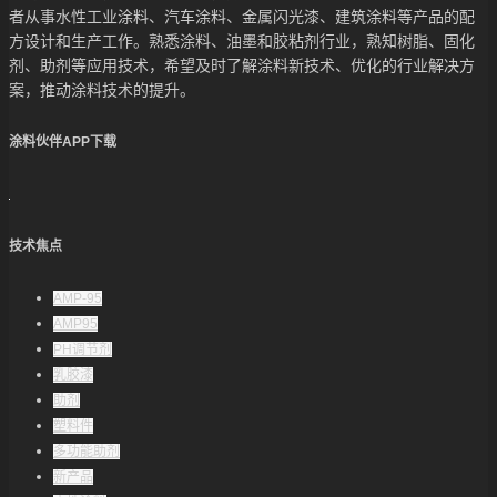
者从事水性工业涂料、汽车涂料、金属闪光漆、建筑涂料等产品的配
方设计和生产工作。熟悉涂料、油墨和胶粘剂行业，熟知树脂、固化
剂、助剂等应用技术，希望及时了解涂料新技术、优化的行业解决方
案，推动涂料技术的提升。
涂料伙伴APP下载
技术焦点
AMP-95
AMP95
PH调节剂
乳胶漆
助剂
塑料件
多功能助剂
新产品