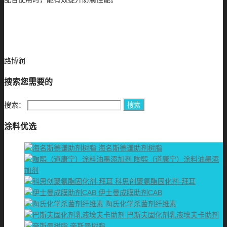
路博润
搜索您需要的
搜索：
涂料优选
海名斯德谦助剂树脂
陶熙（道康宁）涂料油墨添
加剂
科思创聚氨酯固化剂-拜耳
伊士曼成膜助剂CAB
陶氏化学杀菌剂纤维素
巴斯夫固化剂乳液埃夫卡助剂
帝斯曼树脂