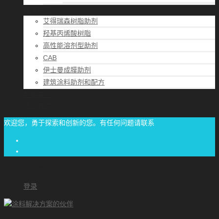
解决方案
艾得瑞森树脂助剂
羟基丙烯酸树脂
高性能溶剂型助剂
CAB
伊士曼成膜助剂
建筑涂料助剂和配方
帮助中心
联系方式
欢迎您，勇于探索和创新的您。有任何问题请联系
经验交流
1/87-71/00-06/06
achome#outlook.com
登录