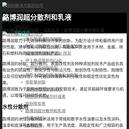
路博润超分散剂和乳液
首页
涂料知识
涂料解决方案的伙伴
>
涂料优选
>
路博润超分散剂和乳液
涂料优选
海名斯德谦助剂树脂
路博润致力于先进涂料解决方案的创新，为配方设计师和最终用户提
陶熙（道康宁）涂料油墨添加剂
供性能、简单性和可持续性优势，帮助客户开发用于木材、金属、砖
科思创聚氨酯固化剂-拜耳
石和塑料的高级油漆与涂料产品。
伊士曼成膜助剂CAB
路博润的树脂、超分散剂、表面改性剂及特种添加剂技术产品组合具
艾得瑞森树脂助剂
有出色的防腐性、耐化学性与耐沾污性、耐划伤性与耐损性、阻隔性
巴斯夫固化剂乳液埃夫卡助剂
以及可控粘附性，并可通过改善颜料的分散性和稳定性优化显色效
帝斯曼树脂
果。
路博润致力于采用水性低VOC自交联技术，满足并超越环保要求与机
湛新树脂环氧固化剂
遇，以增强可持续性优势。
陶氏化学杀菌剂纤维素
欧励隆炭黑
水性分散剂
路博润超分散剂和乳液
色浆&染料
路博润的水性分散剂技术适用于常规和数字水性油墨以及水性涂料、
迪邦助剂
油漆和底漆等各种应用，用于生产高浓度、高稳定性和广泛相容的各