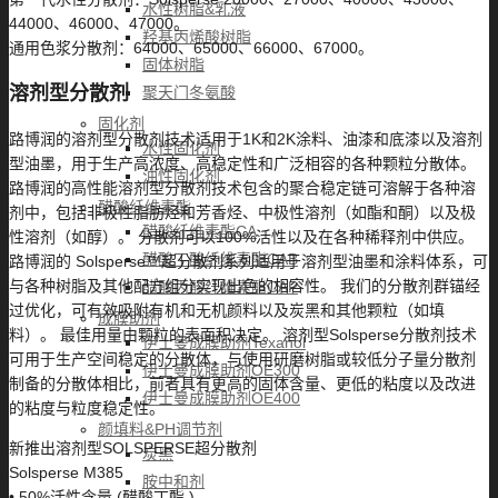
水性树脂&乳液
44000、46000、47000。
羟基丙烯酸树脂
通用色浆分散剂：64000、65000、66000、67000。
固体树脂
溶剂型分散剂
聚天门冬氨酸
固化剂
路博润的溶剂型分散剂技术适用于1K和2K涂料、油漆和底漆以及溶剂
水性固化剂
型油墨，用于生产高浓度、高稳定性和广泛相容的各种颗粒分散体。
油性固化剂
路博润的高性能溶剂型分散剂技术包含的聚合稳定链可溶解于各种溶
醋酸纤维素酯
剂中，包括非极性脂肪烃和芳香烃、中极性溶剂（如酯和酮）以及极
醋酸纤维素酯CA
性溶剂（如醇）。 分散剂可以100%活性以及在各种稀释剂中供应。
醋酸丁酸纤维素酯CAB
路博润的 Solsperse™超分散剂系列适用于溶剂型油墨和涂料体系，可
与各种树脂及其他配方组分实现出色的相容性。 我们的分散剂群锚经
醋酸丙酸纤维素酯CAP
过优化，可有效吸附有机和无机颜料以及炭黑和其他颗粒（如填
成膜助剂
料）。 最佳用量由颗粒的表面积决定。 溶剂型Solsperse分散剂技术
伊士曼成膜助剂Texanol
可用于生产空间稳定的分散体，与使用研磨树脂或较低分子量分散剂
伊士曼成膜助剂OE300
制备的分散体相比，前者具有更高的固体含量、更低的粘度以及改进
伊士曼成膜助剂OE400
的粘度与粒度稳定性。
颜填料&PH调节剂
新推出溶剂型SOLSPERSE超分散剂
炭黑
Solsperse M385
胺中和剂
• 50%活性含量 (醋酸丁酯 )