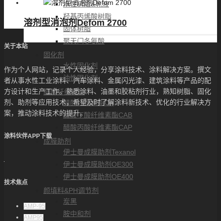
水性树脂&乳液
羟基丙烯酸树脂
溶剂型消泡剂Defom 2700
固体树脂
聚天门冬氨酸
关于本站
固化剂
水性固化剂
作为个人网站，记录个人经验，分享涂料技术、涂料解决方案。撰文
油性固化剂
者从事水性工业涂料、汽车涂料、金属闪光漆、建筑涂料等产品的配
方设计和生产工作。熟悉涂料、油墨和胶粘剂行业，熟知树脂、固化
醋酸纤维素酯
剂、助剂等应用技术，希望及时了解涂料新技术、优化的行业解决方
醋酸纤维素酯CA
案，推动涂料技术的提升。
醋酸丁酸纤维素酯CAB
醋酸丙酸纤维素酯CAP
涂料伙伴APP下载
成膜助剂
伊士曼成膜助剂Texanol
伊士曼成膜助剂OE300
伊士曼成膜助剂OE400
技术焦点
颜填料&PH调节剂
炭黑
AMP-95
胺中和剂
AMP95