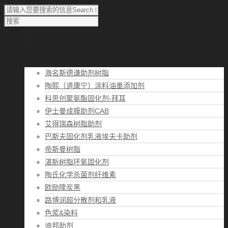
首页
涂料知识
涂料优选
海名斯德谦助剂树脂
陶熙（道康宁）涂料油墨添加剂
科思创聚氨酯固化剂-拜耳
伊士曼成膜助剂CAB
艾得瑞森树脂助剂
巴斯夫固化剂乳液埃夫卡助剂
帝斯曼树脂
湛新树脂环氧固化剂
陶氏化学杀菌剂纤维素
欧励隆炭黑
路博润超分散剂和乳液
色浆&染料
迪邦助剂