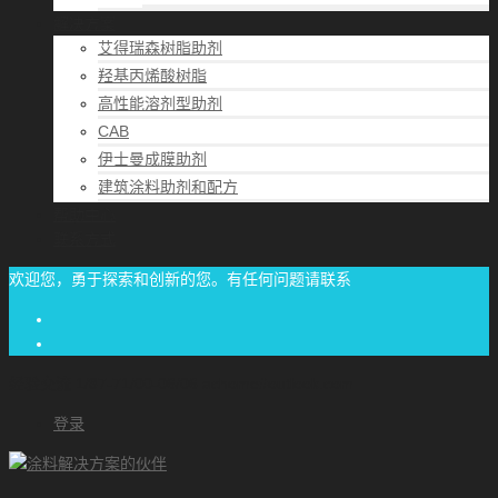
解决方案
艾得瑞森树脂助剂
羟基丙烯酸树脂
高性能溶剂型助剂
CAB
伊士曼成膜助剂
建筑涂料助剂和配方
帮助中心
联系方式
欢迎您，勇于探索和创新的您。有任何问题请联系
经验交流
1/87-71/00-06/06
achome#outlook.com
登录