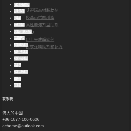
解决方案
PH调节剂
艾得瑞森树脂助剂
乳胶漆
羟基丙烯酸树脂
助剂
高性能溶剂型助剂
塑料件
多功能助剂
CAB
新产品
伊士曼成膜助剂
水性涂料
建筑涂料助剂和配方
汽车涂料
帮助中心
涂膜弊病
联系方式
涂装
粉末涂料
色浆
颜料
联系我
伟大的中国
+86-1877-100-0606
achome@outlook.com