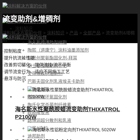
流变助剂&增稠剂
首页
涂料知识
涂料解决方案的伙伴
>
涂料知识
>
产品
>
全部产品
>
流变助剂&增稠
涂料优选
剂
海名斯德谦助剂树脂
陶熙（道康宁）涂料油墨添加剂
·控制粘度
科思创聚氨酯固化剂-拜耳
·提升抗流挂性能
·改善剪切稀化、提供流挂/流平平衡
伊士曼成膜助剂CAB
·调节流变行为、适应不同施工工艺
艾得瑞森树脂助剂
·悬浮与防沉
巴斯夫固化剂乳液埃夫卡助剂
帝斯曼树脂
湛新树脂环氧固化剂
陶氏化学杀菌剂纤维素
海名斯水性聚酰胺蜡流变助剂THIXATROL
欧励隆炭黑
P2100W
路博润超分散剂和乳液
色浆&染料
迪邦助剂