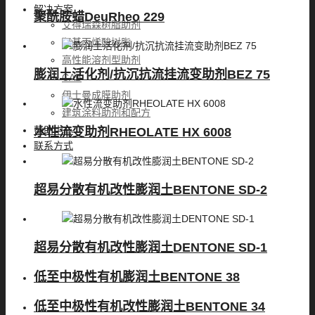
解决方案
聚酰胺蜡DeuRheo 229
艾得瑞森树脂助剂
羟基丙烯酸树脂
高性能溶剂型助剂
膨润土活化剂/抗沉抗流挂流变助剂BEZ 75
CAB
伊士曼成膜助剂
建筑涂料助剂和配方
帮助中心
水性流变助剂RHEOLATE HX 6008
联系方式
超易分散有机改性膨润土BENTONE SD-2
超易分散有机改性膨润土DENTONE SD-1
低至中极性有机膨润土BENTONE 38
低至中极性有机改性膨润土BENTONE 34