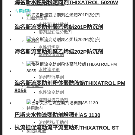
海名斯水性铝粉定向剂THIXATROL 5020W
克莱明顿有机膨润土
应用经验
润湿分散剂
水性润湿分散剂
海名斯流变助剂聚乙烯蜡201P防沉剂
溶剂型润湿分散剂
消泡剂
水性消泡剂
海名斯流变助剂聚乙烯蜡202P防沉剂
溶剂型消泡剂
流平剂
水性流平剂
溶剂型流平剂
海名斯流变助剂粉体聚酰胺蜡THIXATROL PM
流变助剂
8056
水性流变助剂
溶剂型流变助剂
特用助剂
巴斯夫水性流变助剂增稠剂AS 1130
水性特用助剂
溶剂型特用助剂
抗流挂促流动流平流变助剂THIXATROL ST
树脂&乳液