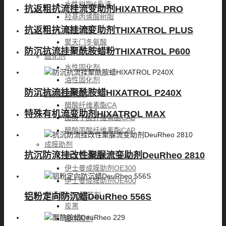
水性树脂&乳液
抗返粗抗流挂流变助剂HIXATROL PRO
羟基丙烯酸树脂
固体树脂
抗返粗抗流挂流变助剂THIXATROL PLUS
聚天门冬氨酸
防沉抗流挂聚酰胺蜡粉THIXATROL P600
固化剂
水性固化剂
油性固化剂
防沉抗流挂聚酰胺蜡HIXATROL P240X
醋酸纤维素酯
醋酸纤维素酯CA
特殊有机流变助剂HIXATROL MAX
醋酸丁酸纤维素酯CAB
醋酸丙酸纤维素酯CAP
成膜助剂
抗沉防流挂改性聚脲流变助剂DeuRheo 2810
伊士曼成膜助剂Texanol
伊士曼成膜助剂OE300
伊士曼成膜助剂OE400
颜填料&PH调节剂
铝粉定向防沉蜡DeuRheo 556S
炭黑
胺中和剂