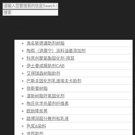
首页
涂料知识
涂料优选
海名斯德谦助剂树脂
陶熙（道康宁）涂料油墨添加剂
科思创聚氨酯固化剂-拜耳
伊士曼成膜助剂CAB
艾得瑞森树脂助剂
巴斯夫固化剂乳液埃夫卡助剂
帝斯曼树脂
湛新树脂环氧固化剂
陶氏化学杀菌剂纤维素
欧励隆炭黑
路博润超分散剂和乳液
色浆&染料
迪邦助剂