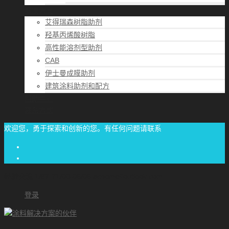
解决方案
艾得瑞森树脂助剂
羟基丙烯酸树脂
高性能溶剂型助剂
CAB
伊士曼成膜助剂
建筑涂料助剂和配方
帮助中心
联系方式
欢迎您，勇于探索和创新的您。有任何问题请联系
经验交流
1/87-71/00-06/06
achome#outlook.com
登录