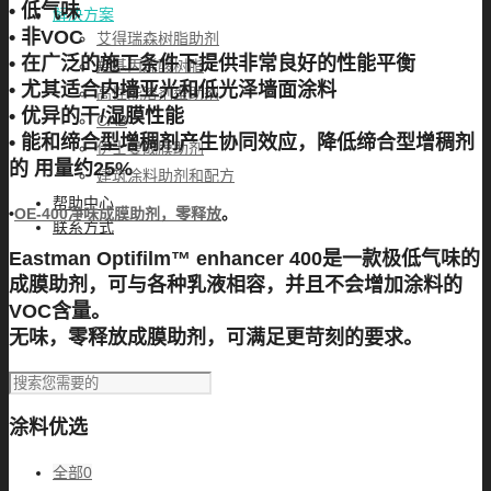
• 低气味
解决方案
• 非VOC
艾得瑞森树脂助剂
• 在广泛的施工条件下提供非常良好的性能平衡
羟基丙烯酸树脂
• 尤其适合内墙亚光和低光泽墙面涂料
高性能溶剂型助剂
• 优异的干/湿膜性能
CAB
• 能和缔合型增稠剂产生协同效应，降低缔合型增稠剂
伊士曼成膜助剂
的 用量约25%
建筑涂料助剂和配方
帮助中心
•
OE-400净味成膜助剂，零释放
。
联系方式
Eastman Optifilm™ enhancer 400是一款极低气味的
成膜助剂，可与各种乳液相容，并且不会增加涂料的
VOC含量。
无味，零释放成膜助剂，可满足更苛刻的要求。
涂料优选
全部
0