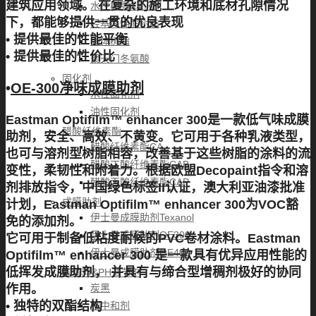
建筑应用领域。 在复杂的施工环境和底材孔隙情况
水性树脂&乳液
下，都能够提供一贯的优良表现
羟基丙烯酸树脂
• 提供最佳的性能平衡
固体树脂
• 提供最佳的性价比
聚天门冬氨酸
固化剂
•
OE-300净味成膜助剂
水性固化剂
油性固化剂
Eastman Optifilm™ enhancer 300是一款低气味成膜
醋酸纤维素酯
助剂，安全、高效、不黄变。它可用于各种乳液类型，
醋酸纤维素酯CA
也可与溶剂型树脂相容，改善基于这些树脂的涂料的流
醋酸丁酸纤维素酯CAB
变性，柔韧性和附着力。根据欧盟Decopaint指令和溶
醋酸丙酸纤维素酯CAP
剂排放指令，中国绿色标签II认证，澳大利亚油漆批准
成膜助剂
计划，Eastman Optifilm™ enhancer 300为VOC豁
伊士曼成膜助剂Texanol
免的添加剂。
伊士曼成膜助剂OE300
它可用于制备低粘度耐候的PVC卷材涂料。Eastman
伊士曼成膜助剂OE400
Optifilm™ enhancer 300 是一款具有优异应用性能的
低挥发成膜助剂， 并具有与缔合型增稠剂极好的协同
颜填料&PH调节剂
作用。
炭黑
• 独特的双酯结构
胺中和剂