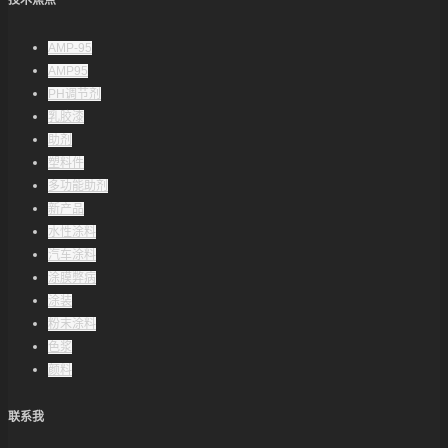
技术焦点
AMP-95
AMP95
PH调节剂
乳胶漆
助剂
塑料件
多功能助剂
新产品
水性涂料
汽车涂料
涂膜弊病
涂装
粉末涂料
色浆
颜料
联系我