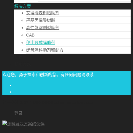
解决方案
艾得瑞森树脂助剂
羟基丙烯酸树脂
高性能溶剂型助剂
CAB
伊士曼成膜助剂
建筑涂料助剂和配方
帮助中心
联系方式
欢迎您，勇于探索和创新的您。有任何问题请联系
经验交流
1/87-71/00-06/06
achome#outlook.com
登录