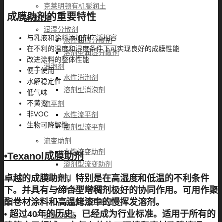
克莱明顿有机膨润土
成膜助剂的重要特性
应用经验
润湿分散剂
与乳液和涂料添加剂广泛相容
水性润湿分散剂
在不利的温度和湿度条件下可实现良好的成膜性能
溶剂型润湿分散剂
改进涂料的整体性能
消泡剂
便于使用
水性消泡剂
水解稳定性
溶剂型消泡剂
低气味
不黄变
流平剂
非VOC
水性流平剂
生物可降解性
溶剂型流平剂
流变助剂
水性流变助剂
•Texanol成膜助剂
溶剂型流变助剂
卓越的成膜助剂，特别是在高湿度和低温的不利条件
特用助剂
水性特用助剂
下。并具有与缔合型增稠剂极好的协同作用。可用作聚
酯卷材涂料和高温烤漆中的慢挥发溶剂。
溶剂型特用助剂
• 超过40年的历史，已经成为行业标准。适用于所有的
树脂&乳液