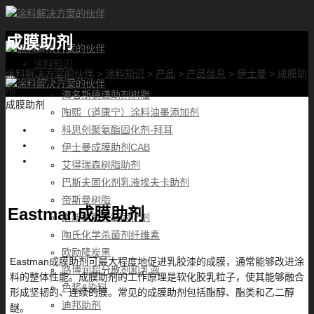
成膜助剂
首页
涂料知识
涂料解决方案的伙伴
>
涂料知识
>
产品
>
产品信息
>
伊士曼
>
成膜助
涂料优选
剂
海名斯德谦助剂树脂
成膜助剂
陶熙（道康宁）涂料油墨添加剂
科思创聚氨酯固化剂-拜耳
伊士曼成膜助剂CAB
艾得瑞森树脂助剂
巴斯夫固化剂乳液埃夫卡助剂
帝斯曼树脂
Eastman成膜助剂
湛新树脂环氧固化剂
陶氏化学杀菌剂纤维素
欧励隆炭黑
Eastman成膜助剂可最大程度地促进乳胶漆的成膜，通常能够改进涂
路博润超分散剂和乳液
料的整体性能。成膜助剂的工作原理是软化胶乳粒子，使其能够融合
色浆&染料
形成坚韧的、连续的膜。常见的成膜助剂包括酯醇、酯类和乙二醇
迪邦助剂
醚。