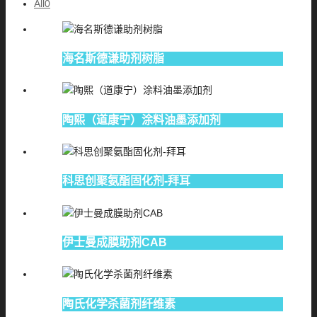
All
0
海名斯德谦助剂树脂
陶熙（道康宁）涂料油墨添加剂
科思创聚氨酯固化剂-拜耳
伊士曼成膜助剂CAB
陶氏化学杀菌剂纤维素