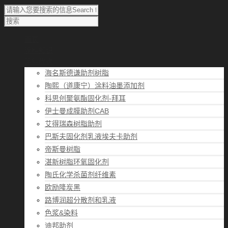
首页
涂料知识
涂料优选
海名斯德谦助剂树脂
陶熙（道康宁）涂料油墨添加剂
科思创聚氨酯固化剂-拜耳
伊士曼成膜助剂CAB
艾得瑞森树脂助剂
巴斯夫固化剂乳液埃夫卡助剂
帝斯曼树脂
湛新树脂环氧固化剂
陶氏化学杀菌剂纤维素
欧励隆炭黑
路博润超分散剂和乳液
色浆&染料
迪邦助剂