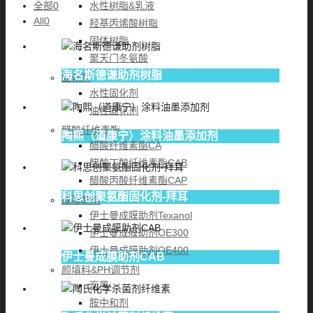
水性树脂&乳液
全部
0
All
0
羟基丙烯酸树脂
固体树脂
聚天门冬氨酸
海名斯德谦助剂树脂
固化剂
水性固化剂
油性固化剂
醋酸纤维素酯
陶熙（道康宁）涂料油墨添加剂
醋酸纤维素酯CA
醋酸丁酸纤维素酯CAB
醋酸丙酸纤维素酯CAP
科思创聚氨酯固化剂-拜耳
成膜助剂
伊士曼成膜助剂Texanol
伊士曼成膜助剂OE300
伊士曼成膜助剂OE400
伊士曼成膜助剂CAB
颜填料&PH调节剂
炭黑
胺中和剂