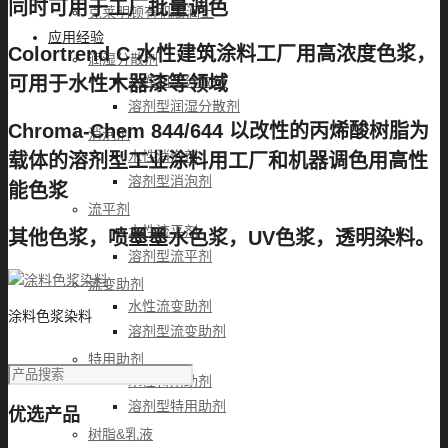
同时可用于工厂批量调色
克莱明顿有机膨润土
应用经验
Colortrend C 水性建筑涂料工厂用高浓度色浆，
润湿分散剂
水性润湿分散剂
可用于水性木器漆等领域
溶剂型润湿分散剂
Chroma-Chem 844/644 以改性的丙烯酸树脂为
消泡剂
水性消泡剂
载体的溶剂型工业涂料用工厂和机器调色用高性
溶剂型消泡剂
能色浆
流平剂
水性流平剂
其他色浆，喷墨墨水色浆，UV色浆，透明染料。
溶剂型流平剂
流变助剂
水性流变助剂
涂料色浆染料
溶剂型流变助剂
特用助剂
水性特用助剂
溶剂型特用助剂
优选产品
树脂&乳液