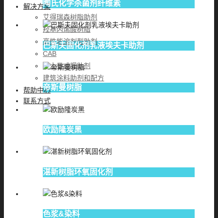
陶氏化学杀菌剂纤维素
解决方案
艾得瑞森树脂助剂
羟基丙烯酸树脂
高性能溶剂型助剂
巴斯夫固化剂乳液埃夫卡助剂
CAB
伊士曼成膜助剂
建筑涂料助剂和配方
帝斯曼树脂
帮助中心
联系方式
欧励隆炭黑
湛新树脂环氧固化剂
色浆&染料