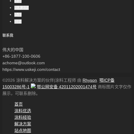
涂装
粉末涂料
色浆
颜料
联系我
伟大的中国
+86-1877-100-0606
achome@outlook.com
https://www.uskeji.com/contact
©2026 涂料解决方案的伙伴|涂料工程师 由
Rhyson
.
鄂ICP备
15003286号-1
鄂公网安备 42011202001474号
商标图片文字仅作
展示，可联系删除。
首页
涂料优选
涂料经验
解决方案
站点地图