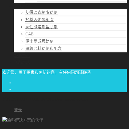
解决方案
艾得瑞森树脂助剂
羟基丙烯酸树脂
高性能溶剂型助剂
CAB
伊士曼成膜助剂
建筑涂料助剂和配方
帮助中心
联系方式
欢迎您，勇于探索和创新的您。有任何问题请联系
经验交流
1/87-71/00-06/06
achome#outlook.com
登录