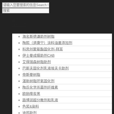
首页
涂料知识
涂料优选
海名斯德谦助剂树脂
陶熙（道康宁）涂料油墨添加剂
科思创聚氨酯固化剂-拜耳
伊士曼成膜助剂CAB
艾得瑞森树脂助剂
巴斯夫固化剂乳液埃夫卡助剂
帝斯曼树脂
湛新树脂环氧固化剂
陶氏化学杀菌剂纤维素
欧励隆炭黑
路博润超分散剂和乳液
色浆&染料
迪邦助剂