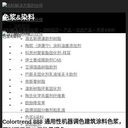
色浆&染料
首页
涂料知识
涂料解决方案的伙伴
>
涂料知识
>
产品
>
优选产品
>
色浆&染料
涂料优选
色浆&染料
海名斯德谦助剂树脂
陶熙（道康宁）涂料油墨添加剂
科思创聚氨酯固化剂-拜耳
伊士曼成膜助剂CAB
艾得瑞森树脂助剂
巴斯夫固化剂乳液埃夫卡助剂
帝斯曼树脂
湛新树脂环氧固化剂
陶氏化学杀菌剂纤维素
欧励隆炭黑
路博润超分散剂和乳液
色浆&染料
Colortrend 888 通用性机器调色建筑涂料色浆，
迪邦助剂