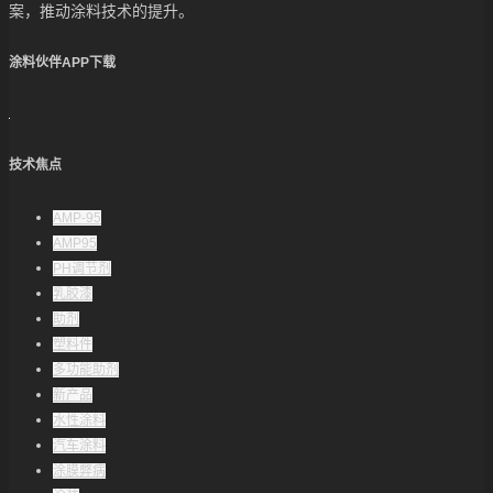
案，推动涂料技术的提升。
涂料伙伴APP下载
技术焦点
AMP-95
AMP95
PH调节剂
乳胶漆
助剂
塑料件
多功能助剂
新产品
水性涂料
汽车涂料
涂膜弊病