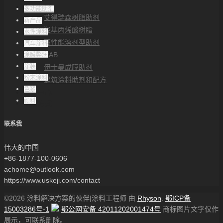
解决方案
多功能助剂
艾得瑞森树脂助剂
新产品
羟基丙烯酸树脂
水性涂料
高性能溶剂型助剂
汽车涂料
CAB
涂膜弊病
涂装
伊士曼成膜助剂
粉末涂料
建筑涂料助剂和配方
色浆
帮助中心
颜料
联系方式
联系我
伟大的中国
+86-1877-100-0606
achome@outlook.com
https://www.uskeji.com/contact
©2026 涂料解决方案的伙伴|涂料工程师 由
Rhyson
.
鄂ICP备
15003286号-1
鄂公网安备 42011202001474号
商标图片文字仅作
展示，可联系删除。