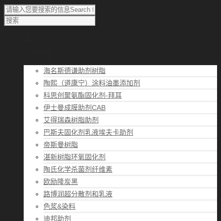
首页
涂料知识
涂料优选
海名斯德谦助剂树脂
陶熙（道康宁）涂料油墨添加剂
科思创聚氨酯固化剂-拜耳
伊士曼成膜助剂CAB
艾得瑞森树脂助剂
巴斯夫固化剂乳液埃夫卡助剂
帝斯曼树脂
湛新树脂环氧固化剂
陶氏化学杀菌剂纤维素
欧励隆炭黑
路博润超分散剂和乳液
色浆&染料
迪邦助剂