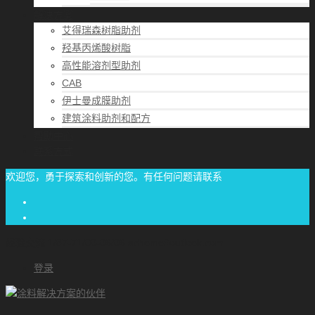
解决方案
艾得瑞森树脂助剂
羟基丙烯酸树脂
高性能溶剂型助剂
CAB
伊士曼成膜助剂
建筑涂料助剂和配方
帮助中心
联系方式
欢迎您，勇于探索和创新的您。有任何问题请联系
经验交流
1/87-71/00-06/06
achome#outlook.com
登录