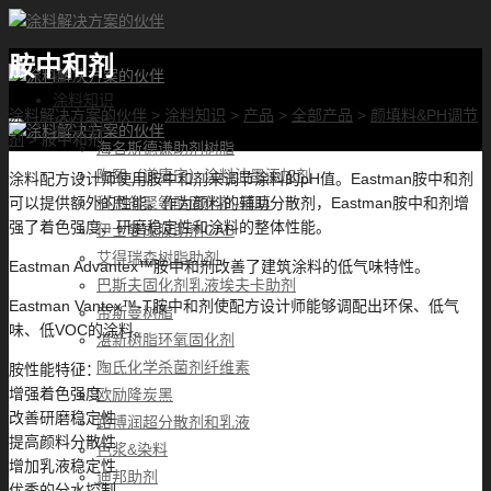
胺中和剂
首页
涂料知识
涂料解决方案的伙伴
>
涂料知识
>
产品
>
全部产品
>
颜填料&PH调节
涂料优选
剂
>
胺中和剂
海名斯德谦助剂树脂
陶熙（道康宁）涂料油墨添加剂
涂料配方设计师使用胺中和剂来调节涂料的pH值。Eastman胺中和剂
科思创聚氨酯固化剂-拜耳
可以提供额外的性能。作为颜料的辅助分散剂，Eastman胺中和剂增
强了着色强度、研磨稳定性和涂料的整体性能。
伊士曼成膜助剂CAB
艾得瑞森树脂助剂
Eastman Advantex™胺中和剂改善了建筑涂料的低气味特性。
巴斯夫固化剂乳液埃夫卡助剂
Eastman Vantex™-T胺中和剂使配方设计师能够调配出环保、低气
帝斯曼树脂
味、低VOC的涂料。
湛新树脂环氧固化剂
陶氏化学杀菌剂纤维素
胺性能特征：
增强着色强度
欧励隆炭黑
改善研磨稳定性
路博润超分散剂和乳液
提高颜料分散性
色浆&染料
增加乳液稳定性
迪邦助剂
优秀的分水控制