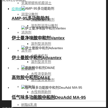
克莱明顿有机膨润土
应用经验
润湿分散剂
AMP-95多功能助剂
水性润湿分散剂
溶剂型润湿分散剂
消泡剂
水性消泡剂
伊士曼净味胺中和剂Vantex
溶剂型消泡剂
流平剂
水性流平剂
伊士曼胺中和剂Advantex
溶剂型流平剂
流变助剂
水性流变助剂
高效胺中和剂DMAE
溶剂型流变助剂
特用助剂
水性特用助剂
低气味多功能胺中和剂DeuAdd MA-95
溶剂型特用助剂
树脂&乳液