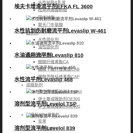
水性树脂&乳液
埃夫卡增滑流平剂EFKA FL 3600
羟基丙烯酸树脂
固体树脂
聚天门冬氨酸
水性抗划伤耐磨流平剂Levaslip W-461
固化剂
水性固化剂
油性固化剂
水油通用流平剂Levaslip 810
醋酸纤维素酯
醋酸纤维素酯CA
醋酸丁酸纤维素酯CAB
醋酸丙酸纤维素酯CAP
水性流平剂Levaslip 468
成膜助剂
伊士曼成膜助剂Texanol
伊士曼成膜助剂OE300
溶剂型流平剂Levelol TSP
伊士曼成膜助剂OE400
颜填料&PH调节剂
炭黑
溶剂型流平剂Levelol 839
胺中和剂