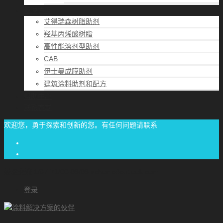
解决方案
艾得瑞森树脂助剂
羟基丙烯酸树脂
高性能溶剂型助剂
CAB
伊士曼成膜助剂
建筑涂料助剂和配方
帮助中心
联系方式
欢迎您，勇于探索和创新的您。有任何问题请联系
经验交流
1/87-71/00-06/06
achome#outlook.com
登录