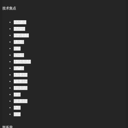
技术焦点
AMP-95
AMP95
PH调节剂
乳胶漆
助剂
塑料件
多功能助剂
新产品
水性涂料
汽车涂料
涂膜弊病
涂装
粉末涂料
色浆
颜料
联系我