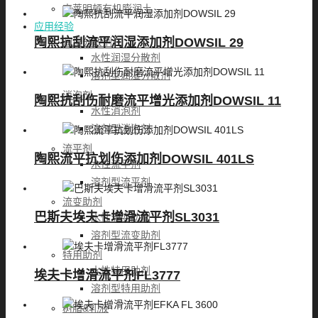
克莱明顿有机膨润土
应用经验
陶熙抗刮流平润湿添加剂DOWSIL 29
润湿分散剂
水性润湿分散剂
溶剂型润湿分散剂
消泡剂
陶熙抗刮伤耐磨流平增光添加剂DOWSIL 11
水性消泡剂
溶剂型消泡剂
流平剂
陶熙流平抗划伤添加剂DOWSIL 401LS
水性流平剂
溶剂型流平剂
流变助剂
巴斯夫埃夫卡增滑流平剂SL3031
水性流变助剂
溶剂型流变助剂
特用助剂
水性特用助剂
埃夫卡增滑流平剂FL3777
溶剂型特用助剂
树脂&乳液