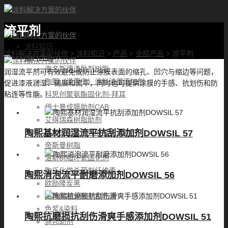
流平剂
首页
涂料知识
涂料解决方案的伙伴
>
涂料知识
>
产品
>
全部产品
>
流平剂
涂料优选
海名斯德谦助剂树脂
润湿流平剂可有效避免或防止涂膜表面的缩孔、凹穴与缩边等问题，
陶熙（道康宁）涂料油墨添加剂
促进漆液润湿、铺展和流平，同时也可提供涂膜的手感、抗划伤和防
科思创聚氨酯固化剂-拜耳
粘连等性能。
伊士曼成膜助剂CAB
艾得瑞森树脂助剂
巴斯夫固化剂乳液埃夫卡助剂
陶熙基材润湿流平抗刮添加剂DOWSIL 57
帝斯曼树脂
湛新树脂环氧固化剂
陶氏化学杀菌剂纤维素
陶熙消泡流平耐磨添加剂DOWSIL 56
欧励隆炭黑
路博润超分散剂和乳液
色浆&染料
陶熙抗磨损抗刮伤滑爽手感添加剂DOWSIL 51
迪邦助剂