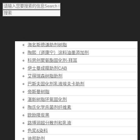
首页
涂料知识
涂料优选
海名斯德谦助剂树脂
陶熙（道康宁）涂料油墨添加剂
科思创聚氨酯固化剂-拜耳
伊士曼成膜助剂CAB
艾得瑞森树脂助剂
巴斯夫固化剂乳液埃夫卡助剂
帝斯曼树脂
湛新树脂环氧固化剂
陶氏化学杀菌剂纤维素
欧励隆炭黑
路博润超分散剂和乳液
色浆&染料
迪邦助剂