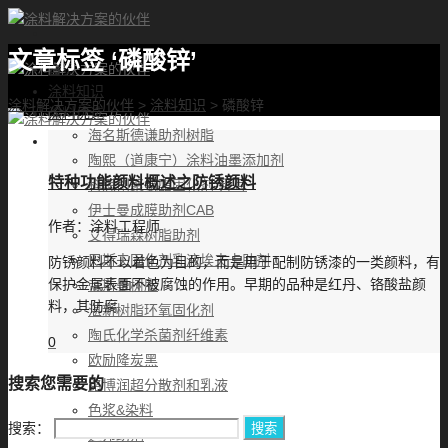
文章标签 ‘磷酸锌’
首页
涂料知识
涂料解决方案的伙伴
>
涂料知识
>
磷酸锌
涂料优选
海名斯德谦助剂树脂
陶熙（道康宁）涂料油墨添加剂
特种功能颜料概述之防锈颜料
科思创聚氨酯固化剂-拜耳
伊士曼成膜助剂CAB
作者：
涂料工程师
艾得瑞森树脂助剂
巴斯夫固化剂乳液埃夫卡助剂
防锈颜料不以着色为目的，而是用于配制防锈漆的一类颜料，有
保护金属表面不被腐蚀的作用。早期的品种是红丹、铬酸盐颜
帝斯曼树脂
料，其防腐
湛新树脂环氧固化剂
陶氏化学杀菌剂纤维素
0
欧励隆炭黑
搜索您需要的
路博润超分散剂和乳液
色浆&染料
搜索：
迪邦助剂