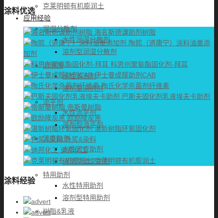
克莱明顿有机膨润土
涂料优选
应用经验
润湿分散剂
海名斯德谦助剂树脂
水性润湿分散剂
陶熙（道康宁）涂料油墨添
溶剂型润湿分散剂
加剂
科思创聚氨酯固化剂-拜耳
消泡剂
伊士曼成膜助剂CAB
水性消泡剂
陶氏化学杀菌剂纤维素
溶剂型消泡剂
巴斯夫固化剂乳液埃夫卡助剂
流平剂
帝斯曼树脂
水性流平剂
欧励隆炭黑
溶剂型流平剂
湛新树脂环氧固化剂
流变助剂
色浆&染料
水性流变助剂
迪邦化工
克莱明顿有机膨润土
溶剂型流变助剂
特用助剂
涂料经验
水性特用助剂
溶剂型特用助剂
树脂&乳液