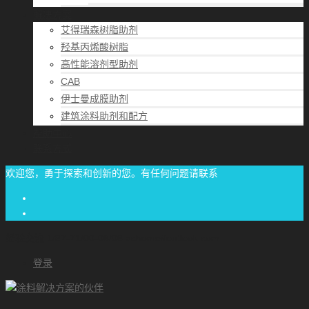
解决方案
艾得瑞森树脂助剂
羟基丙烯酸树脂
高性能溶剂型助剂
CAB
伊士曼成膜助剂
建筑涂料助剂和配方
帮助中心
联系方式
欢迎您，勇于探索和创新的您。有任何问题请联系
经验交流
1/87-71/00-06/06
achome#outlook.com
登录