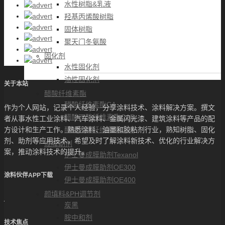
水性树脂&乳液
羟基丙烯酸树脂
固体树脂
聚天门冬氨酸
固化剂
水性固化剂
油性固化剂
关于本站
醋酸纤维素酯
醋酸纤维素酯CA
作为个人网站，记录个人经验，分享涂料技术、涂料解决方案。撰文
醋酸丁酸纤维素酯CAB
者从事水性工业涂料、汽车涂料、金属闪光漆、建筑涂料等产品的配
醋酸丙酸纤维素酯CAP
方设计和生产工作。熟悉涂料、油墨和胶粘剂行业，熟知树脂、固化
剂、助剂等应用技术，希望及时了解涂料新技术、优化的行业解决方
成膜助剂
案，推动涂料技术的提升。
伊士曼成膜助剂Texanol
伊士曼成膜助剂OE300
涂料伙伴APP下载
伊士曼成膜助剂OE400
颜填料&PH调节剂
炭黑
胺中和剂
技术焦点