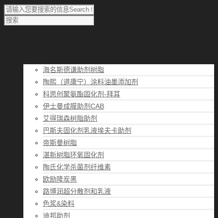
首页
涂料知识
涂料优选
海名斯德谦助剂树脂
陶熙（道康宁）涂料油墨添加剂
科思创聚氨酯固化剂-拜耳
伊士曼成膜助剂CAB
艾得瑞森树脂助剂
巴斯夫固化剂乳液埃夫卡助剂
帝斯曼树脂
湛新树脂环氧固化剂
陶氏化学杀菌剂纤维素
欧励隆炭黑
路博润超分散剂和乳液
色浆&染料
迪邦助剂