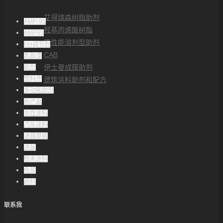
解决方案
艾得瑞森树脂助剂
AMP-95
羟基丙烯酸树脂
AMP95
高性能溶剂型助剂
PH调节剂
CAB
乳胶漆
伊士曼成膜助剂
助剂
塑料件
建筑涂料助剂和配方
多功能助剂
帮助中心
新产品
联系方式
水性涂料
汽车涂料
涂膜弊病
涂装
粉末涂料
色浆
颜料
联系我