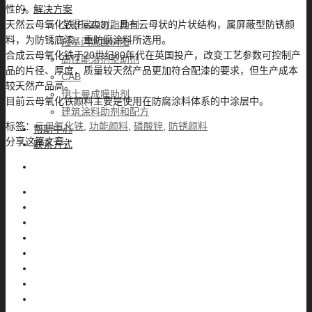
解决方案
性的。
艾得瑞森树脂助剂
天然云母氧化铁(Fe203)，具有云母状的片状结构，属屏蔽型防锈颜
料，为防锈底漆、重防腐涂料所选用。
羟基丙烯酸树脂
合成云母氧化铁于20世纪80年代在英国投产，改变工艺参数可控制产
高性能溶剂型助剂
品的片径、厚度，质量较天然产品更加符合配漆的要求，但生产成本
CAB
较天然产品高。
伊士曼成膜助剂
目前云母氧化铁颜料主要是使用在防腐涂料体系的中涂层中。
建筑涂料助剂和配方
标签：
云母氧化铁
,
功能颜料
,
磷酸锌
,
防锈颜料
帮助中心
分享这篇文章：
联系方式