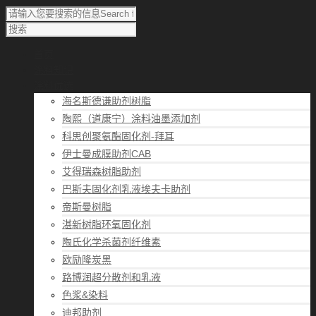
首页
涂料知识
涂料优选
海名斯德谦助剂树脂
陶熙（道康宁）涂料油墨添加剂
科思创聚氨酯固化剂-拜耳
伊士曼成膜助剂CAB
艾得瑞森树脂助剂
巴斯夫固化剂乳液埃夫卡助剂
帝斯曼树脂
湛新树脂环氧固化剂
陶氏化学杀菌剂纤维素
欧励隆炭黑
路博润超分散剂和乳液
色浆&染料
迪邦助剂