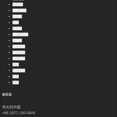
AMP95
PH调节剂
乳胶漆
助剂
塑料件
多功能助剂
新产品
水性涂料
汽车涂料
涂膜弊病
涂装
粉末涂料
色浆
颜料
联系我
伟大的中国
+86-1877-100-0606