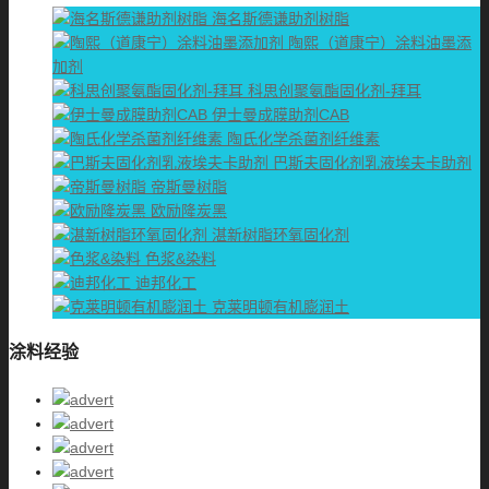
海名斯德谦助剂树脂
陶熙（道康宁）涂料油墨添
加剂
科思创聚氨酯固化剂-拜耳
伊士曼成膜助剂CAB
陶氏化学杀菌剂纤维素
巴斯夫固化剂乳液埃夫卡助剂
帝斯曼树脂
欧励隆炭黑
湛新树脂环氧固化剂
色浆&染料
迪邦化工
克莱明顿有机膨润土
涂料经验