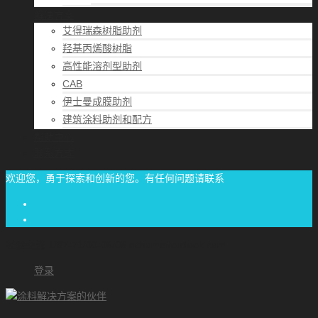
解决方案
艾得瑞森树脂助剂
羟基丙烯酸树脂
高性能溶剂型助剂
CAB
伊士曼成膜助剂
建筑涂料助剂和配方
帮助中心
联系方式
欢迎您，勇于探索和创新的您。有任何问题请联系
经验交流
1/87-71/00-06/06
achome#outlook.com
登录