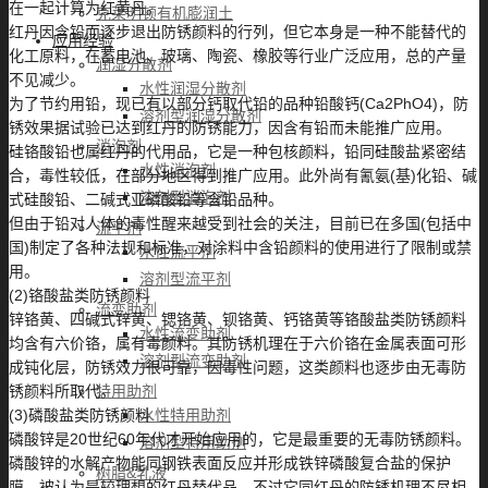
在一起计算为红黄丹。
克莱明顿有机膨润土
红丹因含铅而逐步退出防锈颜料的行列，但它本身是一种不能替代的
应用经验
化工原料，在蓄电池、玻璃、陶瓷、橡胶等行业广泛应用，总的产量
润湿分散剂
不见减少。
水性润湿分散剂
为了节约用铅，现已有以部分钙取代铅的品种铅酸钙(Ca2PhO4)，防
溶剂型润湿分散剂
锈效果据试验已达到红丹的防锈能力，因含有铅而未能推广应用。
消泡剂
硅铬酸铅也属红丹的代用品，它是一种包核颜料，铅同硅酸盐紧密结
水性消泡剂
合，毒性较低，在部分地区得到推广应用。此外尚有氰氨(基)化铅、碱
溶剂型消泡剂
式硅酸铅、二碱式亚磷酸铅等含铅品种。
但由于铅对人体的毒性醒来越受到社会的关注，目前已在多国(包括中
流平剂
国)制定了各种法规和标准，对涂料中含铅颜料的使用进行了限制或禁
水性流平剂
用。
溶剂型流平剂
(2)铬酸盐类防锈颜料
流变助剂
锌铬黄、四碱式锌黄、锶铬黄、钡铬黄、钙铬黄等铬酸盐类防锈颜料
水性流变助剂
均含有六价铬，属有毒颜料。其防锈机理在于六价铬在金属表面可形
溶剂型流变助剂
成钝化层，防锈效力很可靠，因毒性问题，这类颜料也逐步由无毒防
特用助剂
锈颜料所取代。
水性特用助剂
(3)磷酸盐类防锈颜料
磷酸锌是20世纪60年代才开始应用的，它是最重要的无毒防锈颜料。
溶剂型特用助剂
磷酸锌的水解产物能同钢铁表面反应并形成铁锌磷酸复合盐的保护
树脂&乳液
膜，被认为是较理想的红丹替代品，不过它同红丹的防锈机理不尽相