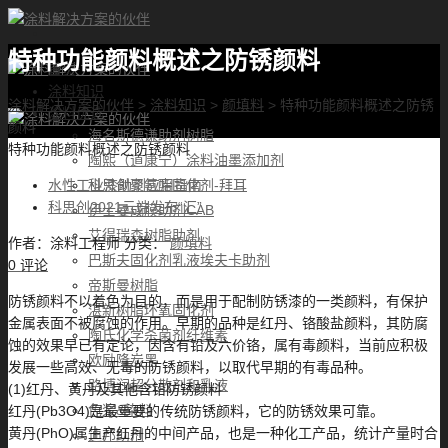
特种功能颜料概述之防锈颜料
首页
涂料知识
涂料解决方案的伙伴
>
涂料知识
>
颜填料
>
特种功能颜料概述之防锈
涂料优选
颜料
海名斯德谦助剂树脂
特种功能颜料概述之防锈颜料
陶熙（道康宁）涂料油墨添加剂
科思创聚氨酯固化剂-拜耳
水性工业漆助剂应用指南
科思创2021云端发布“汇”
伊士曼成膜助剂CAB
艾得瑞森树脂助剂
作者：
涂料工程师
分类：
颜填料
巴斯夫固化剂乳液埃夫卡助剂
0 评论
帝斯曼树脂
防锈颜料不以着色为目的，而是用于配制防锈漆的一类颜料，有保护
湛新树脂环氧固化剂
金属表面不被腐蚀的作用。早期的品种是红丹、铬酸盐颜料，其防腐
陶氏化学杀菌剂纤维素
蚀的效果早已有定论，因含有铅及六价铬，属有毒颜料，当前应积极
欧励隆炭黑
发展一些高效、无毒的防锈颜料，以取代早期的有毒品种。
路博润超分散剂和乳液
(1)红丹、黄丹及其他含铅防锈颜料
色浆&染料
红丹(Pb3O4)是最重要的传统防锈颜料，它的防锈效果可靠。
黄丹(PhO)属生产红丹的中间产品，也是一种化工产品，统计产量时合
迪邦助剂