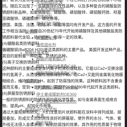
水性树脂&乳液
同。随后又出现了一些磷酸锌的改性品种，以及多种复合的磷酸盐防
羟基丙烯酸树脂
锈颜料新品种，如聚磷酸铝、磷酸铬、磷钼酸锌、磷钼酸钙镑、羟基
固体树脂
亚磷酸锌、磷硼酸镑、磷化铁等。
聚天门冬氨酸
德国、美国、法国、西班牙、英国等国均有开发产品，这方面的开发
工作相当活跃。我国自20世纪70年代开始用磷酸锌及其他磷酸盐类防
固化剂
锈颜料替代含铅、铬的颜料，取得一定的效果。
水性固化剂
(4)硼酸盐类防锈颜料
油性固化剂
偏硼酸钡(BaB204·H20)是这类颜料的主要产品。 美国开发这种产品，
醋酸纤维素酯
其目的是制备一种防霉、防锈的品种。
醋酸纤维素酯CA
(5)离子交换防锈颜料
醋酸丁酸纤维素酯CAB
这种颜料的主要组成是含钙离子的沸石或硅胶。它能以Ca2+交换涂膜
醋酸丙酸纤维素酯CAP
中的氢离子，从而使酸性物质得到中和，而Ca2+又能同金属氧化物膜
相结合，维持较高的pH，起到了防腐蚀的效果。这种颜料因不含重金
成膜助剂
属而无毒，受到一定的重视，英国于20世纪80年代起开发这类颜料。
伊士曼成膜助剂Texanol
(6)屏蔽型防锈颜料
伊士曼成膜助剂OE300
一般的防锈颜料的防锈作用均腐化学性质，如与金属表面生成络合
伊士曼成膜助剂OE400
物、提高pH、起钝化作用等。
颜填料&PH调节剂
通过大量观察和研究，人们注意到片状颜料能在涂料中排列成层、层
炭黑
层叠加，形成交叉而封闭性良好的屏蔽层，使外界的水分、气体、紫
胺中和剂
外线无法侵入金属表面，起到防腐蚀的效果，其作用的性质属于物理