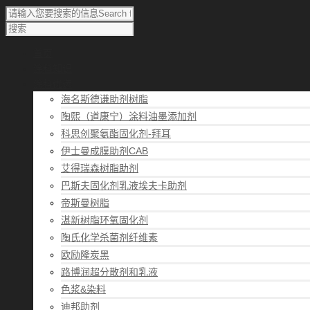
首页
涂料知识
涂料优选
海名斯德谦助剂树脂
陶熙（道康宁）涂料油墨添加剂
科思创聚氨酯固化剂-拜耳
伊士曼成膜助剂CAB
艾得瑞森树脂助剂
巴斯夫固化剂乳液埃夫卡助剂
帝斯曼树脂
湛新树脂环氧固化剂
陶氏化学杀菌剂纤维素
欧励隆炭黑
路博润超分散剂和乳液
色浆&染料
迪邦助剂