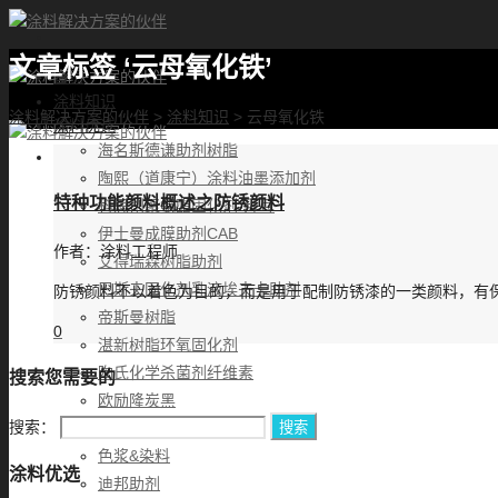
文章标签 ‘云母氧化铁’
首页
涂料知识
涂料解决方案的伙伴
>
涂料知识
>
云母氧化铁
涂料优选
海名斯德谦助剂树脂
陶熙（道康宁）涂料油墨添加剂
特种功能颜料概述之防锈颜料
科思创聚氨酯固化剂-拜耳
伊士曼成膜助剂CAB
作者：
涂料工程师
艾得瑞森树脂助剂
巴斯夫固化剂乳液埃夫卡助剂
防锈颜料不以着色为目的，而是用于配制防锈漆的一类颜料，有
帝斯曼树脂
0
湛新树脂环氧固化剂
陶氏化学杀菌剂纤维素
搜索您需要的
欧励隆炭黑
搜索：
路博润超分散剂和乳液
色浆&染料
涂料优选
迪邦助剂