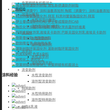
克莱明顿有机膨润土
海名斯德谦助剂树脂
应用经验
陶熙（道康宁）涂料油墨添加
润湿分散剂
科思创聚氨酯固化剂-拜耳
水性润湿分散剂
伊士曼成膜助剂CAB
溶剂型润湿分散剂
陶氏化学杀菌剂纤维素
巴斯夫固化剂乳液埃夫卡助剂
消泡剂
帝斯曼树脂
水性消泡剂
欧励隆炭黑
溶剂型消泡剂
湛新树脂环氧固化剂
流平剂
色浆&染料
水性流平剂
迪邦化工
溶剂型流平剂
克莱明顿有机膨润土
流变助剂
涂料经验
水性流变助剂
溶剂型流变助剂
特用助剂
水性特用助剂
溶剂型特用助剂
树脂&乳液