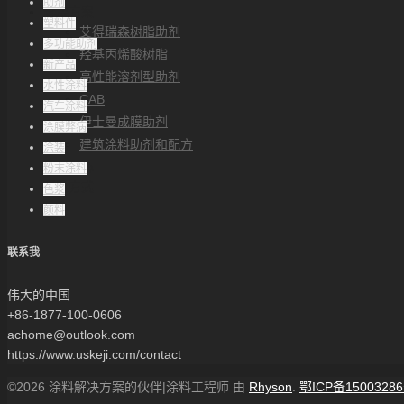
助剂
解决方案
塑料件
艾得瑞森树脂助剂
多功能助剂
羟基丙烯酸树脂
新产品
高性能溶剂型助剂
水性涂料
CAB
汽车涂料
伊士曼成膜助剂
涂膜弊病
建筑涂料助剂和配方
涂装
帮助中心
粉末涂料
联系方式
色浆
颜料
联系我
伟大的中国
+86-1877-100-0606
achome@outlook.com
https://www.uskeji.com/contact
©2026 涂料解决方案的伙伴|涂料工程师 由
Rhyson
.
鄂ICP备15003286