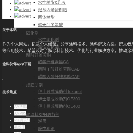
水性树脂&乳液
羟基丙烯酸树脂
固体树脂
聚天门冬氨酸
关于本站
固化剂
水性固化剂
作为个人网站，记录个人经验，分享涂料技术、涂料解决方案。撰文者
油性固化剂
等应用技术，希望及时了解涂料新技术、优化的行业解决方案，推动涂
醋酸纤维素酯
醋酸纤维素酯CA
涂料伙伴APP下载
醋酸丁酸纤维素酯CAB
醋酸丙酸纤维素酯CAP
成膜助剂
伊士曼成膜助剂Texanol
技术焦点
伊士曼成膜助剂OE300
伊士曼成膜助剂OE400
AMP-95
AMP95
颜填料&PH调节剂
PH调节剂
炭黑
乳胶漆
胺中和剂