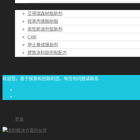
解决方案
艾得瑞森树脂助剂
羟基丙烯酸树脂
高性能溶剂型助剂
CAB
伊士曼成膜助剂
建筑涂料助剂和配方
帮助中心
联系方式
欢迎您，勇于探索和创新的您。有任何问题请联系
经验交流
1/87-71/00-06/06
achome#outlook.com
登录