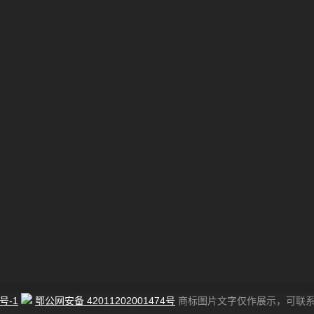
号-1
鄂公网安备 42011202001474号
商标图片文字仅作展示，可联