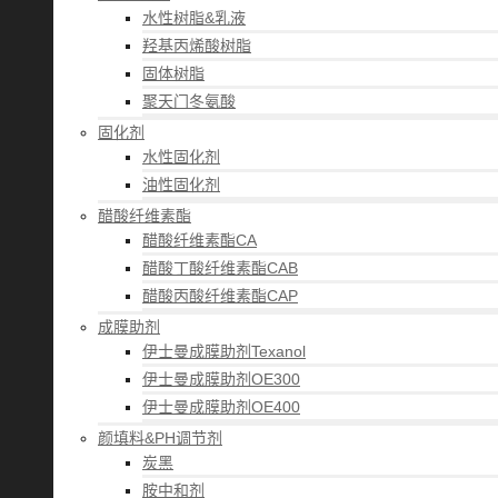
水性树脂&乳液
羟基丙烯酸树脂
固体树脂
聚天门冬氨酸
固化剂
水性固化剂
油性固化剂
醋酸纤维素酯
醋酸纤维素酯CA
醋酸丁酸纤维素酯CAB
醋酸丙酸纤维素酯CAP
成膜助剂
伊士曼成膜助剂Texanol
伊士曼成膜助剂OE300
伊士曼成膜助剂OE400
颜填料&PH调节剂
炭黑
胺中和剂