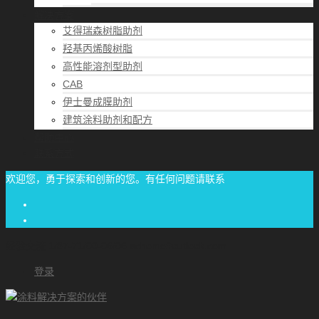
解决方案
艾得瑞森树脂助剂
羟基丙烯酸树脂
高性能溶剂型助剂
CAB
伊士曼成膜助剂
建筑涂料助剂和配方
帮助中心
联系方式
欢迎您，勇于探索和创新的您。有任何问题请联系
经验交流
1/87-71/00-06/06
achome#outlook.com
登录