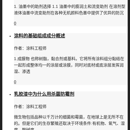
1. 油墨中的助剂选择 1.1 油墨中的膨润土和流变助剂 在溶剂型
液体油墨中流变助剂在各种无机颜料色墨中提供了优异的防沉
0
涂料的基础组成成分概述
作者：
涂料工程师
1.成膜物 也称树脂，黏合剂或基料。它将所有涂料组分黏结在
一起形成整体均一的涂层或涂膜，同时对底材或底涂层发挥润
湿、渗透
0
乳胶漆中为什么用杀菌防霉剂
作者：
涂料工程师
微生物包括品种以千万计的细菌和霉菌，在地球上是无所不在
的。但是它们的生存繁殖还取决于环境条件:有机物、氧气、湿
度、酸碱度