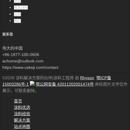
涂装
粉末涂料
色浆
颜料
联系我
伟大的中国
+86-1877-100-0606
achome@outlook.com
https://www.uskeji.com/contact
©2026 涂料解决方案的伙伴|涂料工程师 由
Rhyson
.
鄂ICP备
15003286号-1
鄂公网安备 42011202001474号
商标图片文字仅作
展示，可联系删除。
首页
涂料优选
涂料经验
解决方案
站点地图