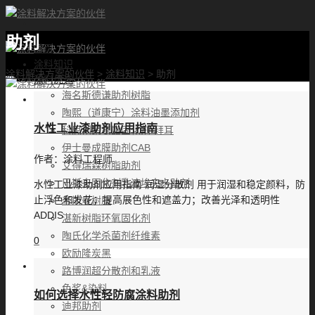
助剂
首页
涂料知识
涂料解决方案的伙伴
>
涂料知识
>
助剂
涂料优选
海名斯德谦助剂树脂
陶熙（道康宁）涂料油墨添加剂
水性工业漆助剂应用指南
科思创聚氨酯固化剂-拜耳
伊士曼成膜助剂CAB
作者：
涂料工程师
艾得瑞森树脂助剂
巴斯夫固化剂乳液埃夫卡助剂
水性工业漆助剂应用指南 润湿分散剂 用于润湿和稳定颜料，防
止浮色和发花；提高展色性和遮盖力；改善光泽和透明性
帝斯曼树脂
ADDIS
湛新树脂环氧固化剂
陶氏化学杀菌剂纤维素
0
欧励隆炭黑
路博润超分散剂和乳液
色浆&染料
如何选择水性轻防腐涂料助剂
迪邦助剂