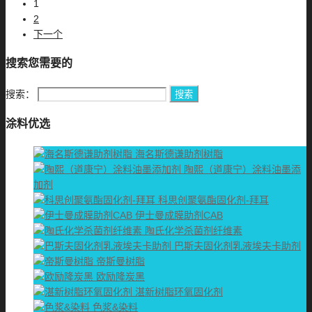
1
2
下一个
搜索您需要的
搜索：
涂料优选
海名斯德谦助剂树脂
陶熙（道康宁）涂料油墨添
加剂
科思创聚氨酯固化剂-拜耳
伊士曼成膜助剂CAB
陶氏化学杀菌剂纤维素
巴斯夫固化剂乳液埃夫卡助剂
帝斯曼树脂
欧励隆炭黑
湛新树脂环氧固化剂
色浆&染料