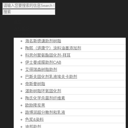
首页
涂料知识
涂料优选
海名斯德谦助剂树脂
陶熙（道康宁）涂料油墨添加剂
科思创聚氨酯固化剂-拜耳
伊士曼成膜助剂CAB
艾得瑞森树脂助剂
巴斯夫固化剂乳液埃夫卡助剂
帝斯曼树脂
湛新树脂环氧固化剂
陶氏化学杀菌剂纤维素
欧励隆炭黑
路博润超分散剂和乳液
色浆&染料
迪邦助剂