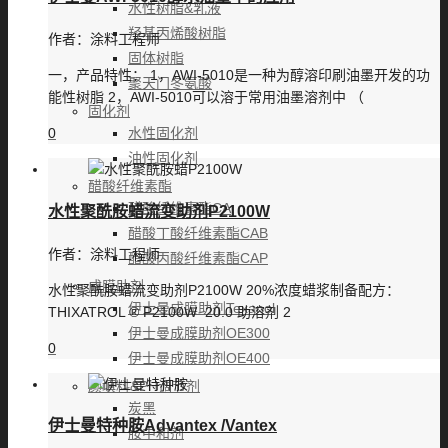
水性树脂&乳液
羟基丙烯酸树脂
作者：
涂料工程师
固体树脂
一，产品特性： 1，AWI-5010是一种为醇溶印刷油墨开发的功
聚天门冬氨酸
能性树脂 2，AWI-5010可以溶于常用油墨溶剂中 （
固化剂
水性固化剂
0
油性固化剂
醋酸纤维素酯
醋酸纤维素酯CA
水性聚酰胺蜡流变助剂P2100W
醋酸丁酸纤维素酯CAB
作者：
涂料工程师
醋酸丙酸纤维素酯CAP
成膜助剂
水性聚酰胺蜡流变助剂P2100W 20%浓度蜡浆制备配方：
伊士曼成膜助剂Texanol
THIXATROL ® P2100W 20.0 助溶剂 2
伊士曼成膜助剂OE300
0
伊士曼成膜助剂OE400
颜填料&PH调节剂
炭黑
伊士曼特种胺Advantex /Vantex
胺中和剂