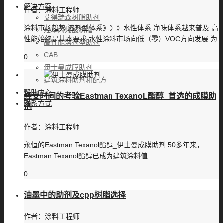
解决方案
作者：
涂料工程师
艾得瑞森树脂助剂
涂料市场趋势 溶剂型体系》》》水性体系 净味体系越来普及 高
羟基丙烯酸树脂
性能始终是基本要求 水性涂料市场向低（零）VOC方向发展 为
高性能溶剂型助剂
CAB
0
伊士曼成膜助剂
建筑涂料助剂和配方
帮助中心
经受时间的考验Eastman TexanoL酯醇_首选的成膜助
联系方式
剂
作者：
涂料工程师
永恒的Eastman Texanol酯醇_伊士曼成膜助剂 50多年来，
Eastman Texanol酯醇已成为建筑涂料值
0
油墨中的助剂及cpp树脂选择
作者：
涂料工程师