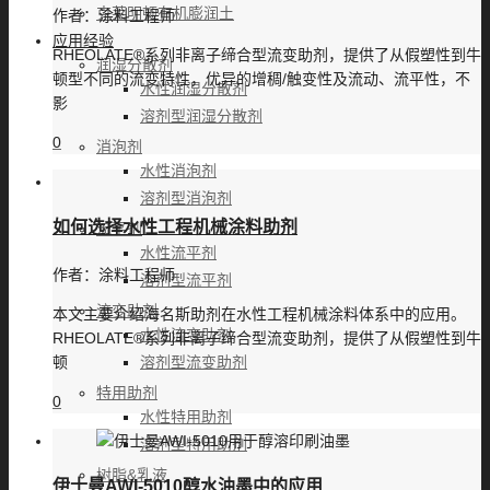
克莱明顿有机膨润土
作者：
涂料工程师
应用经验
RHEOLATE®系列非离子缔合型流变助剂，提供了从假塑性到牛
润湿分散剂
顿型不同的流变特性，优异的增稠/触变性及流动、流平性，不
水性润湿分散剂
影
溶剂型润湿分散剂
0
消泡剂
水性消泡剂
溶剂型消泡剂
如何选择水性工程机械涂料助剂
流平剂
水性流平剂
作者：
涂料工程师
溶剂型流平剂
流变助剂
本文主要介绍海名斯助剂在水性工程机械涂料体系中的应用。
水性流变助剂
RHEOLATE®系列非离子缔合型流变助剂，提供了从假塑性到牛
顿
溶剂型流变助剂
特用助剂
0
水性特用助剂
溶剂型特用助剂
树脂&乳液
伊士曼AWI-5010醇水油墨中的应用