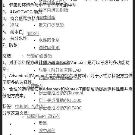
水性树脂&乳液
1，健康和环境危险小于其他常见的中剂
羟基丙烯酸树脂
2， 非VOCVOC 助剂
固体树脂
3， 符合低释放标准
聚天门冬氨酸
4， 净味
5， 耐水白
固化剂
6， 抗分水性
水性固化剂
7，防锈
油性固化剂
总结：
醋酸纤维素酯
1，对于涂料配方设计师 Advantex和Vantex-T是可以考虑的多功能助
醋酸纤维素酯CA
剂。
醋酸丁酸纤维素酯CAB
2，Advantex和Vantex-T是高度稳定的原材料，对于水性涂料配方提供
醋酸丙酸纤维素酯CAP
了更多的选择性。
成膜助剂
3，合理的选择和使用Advantex和Vantex-T能够帮助提高涂料性能并降
伊士曼成膜助剂Texanol
低配方成本。
伊士曼成膜助剂OE300
标签：
中和剂，特种胺
伊士曼成膜助剂OE400
分享这篇文章：
颜填料&PH调节剂
炭黑
胺中和剂