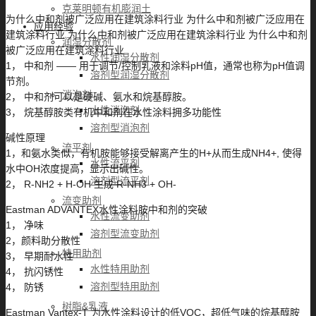
克莱明顿有机膨润土
为什么中和剂被广泛应用在建筑涂料行业 为什么中和剂被广泛应用在
应用经验
建筑涂料行业 为什么中和剂被广泛应用在建筑涂料行业 为什么中和剂
润湿分散剂
被广泛应用在建筑涂料行业
水性润湿分散剂
1， 中和剂 —— 用于调节/控制乳液和涂料pH值，通常也称为pH值调
溶剂型润湿分散剂
节剂。
消泡剂
2， 中和剂可以是硬碱、氨水和烷基醇胺。
水性消泡剂
3， 烷基醇胺类有机中和剂在水性涂料拥多功能性
溶剂型消泡剂
碱性原理
流平剂
1，和氨水类似，有机胺能够接受解离产生的H+从而生成NH4+, 使得
水性流平剂
水中OH浓度提高，显示出碱性。
溶剂型流平剂
2， R-NH2 + H-OH 生成 R-NH3 + OH-
流变助剂
Eastman ADVANTEX水性涂料胺中和剂的突破
水性流变助剂
1， 净味
溶剂型流变助剂
2，颜料助分散性
特用助剂
3， 早期耐水性
水性特用助剂
4， 抗闪锈性
溶剂型特用助剂
4， 防锈
树脂&乳液
Eastman Vantex-T 为水性涂料设计的低VOC，超低气味的烷基醇胺