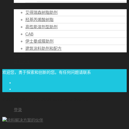
解决方案
艾得瑞森树脂助剂
羟基丙烯酸树脂
高性能溶剂型助剂
CAB
伊士曼成膜助剂
建筑涂料助剂和配方
帮助中心
联系方式
欢迎您，勇于探索和创新的您。有任何问题请联系
经验交流
1/87-71/00-06/06
achome#outlook.com
登录