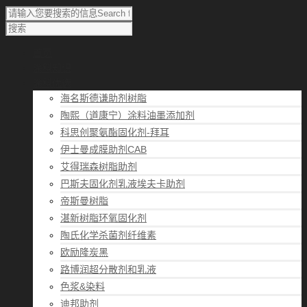
首页
涂料知识
涂料优选
海名斯德谦助剂树脂
陶熙（道康宁）涂料油墨添加剂
科思创聚氨酯固化剂-拜耳
伊士曼成膜助剂CAB
艾得瑞森树脂助剂
巴斯夫固化剂乳液埃夫卡助剂
帝斯曼树脂
湛新树脂环氧固化剂
陶氏化学杀菌剂纤维素
欧励隆炭黑
路博润超分散剂和乳液
色浆&染料
迪邦助剂