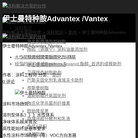
伊士曼特种胺Advantex /Vantex
首页
涂料知识
涂料解决方案的伙伴
>
涂料知识
>
助剂
>
伊士曼特种胺Advantex
涂料优选
/Vantex
海名斯德谦助剂树脂
伊士曼特种胺Advantex /Vantex
陶熙（道康宁）涂料油墨添加剂
科思创聚氨酯固化剂-拜耳
水性聚酰胺蜡流变助剂P2100W
经受时间的考验Eastman TexanoL酯醇_首选的成膜助剂
伊士曼成膜助剂CAB
艾得瑞森树脂助剂
作者：
涂料工程师
分类：
助剂
巴斯夫固化剂乳液埃夫卡助剂
0 评论
帝斯曼树脂
湛新树脂环氧固化剂
陶氏化学杀菌剂纤维素
涂料市场趋势
欧励隆炭黑
溶剂型体系》》》水性体系
路博润超分散剂和乳液
净味体系越来普及
色浆&染料
高性能始终是基本要求
迪邦助剂
水性涂料市场向低（零）VOC方向发展