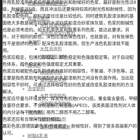
外用乳胶漆用色浆应尽量选择耐光和耐候好的色浆，最好是耐光性达8
克莱明顿有机膨润土
级，耐候性达5级，而且冲淡后还要保持较高的耐光性和耐候性，因为
应用经验
乳胶漆配色时，颜料浓度往往是比较低的。同时建筑乳胶漆涂刷的基
润湿分散剂
面绝大多数是碱性较强的水泥砂浆和混合砂浆抹灰层，色浆的耐碱性
水性润湿分散剂
也是必须考虑的。如无机类色浆和酞菁系列色浆，能达此要求。另
溶剂型润湿分散剂
外，对于相同的颜色，深色比浅色保色性好。也就是说，对有些保色
消泡剂
性不是很好的色浆，配深色乳胶漆能用，但生产浅色乳胶漆就不能
水性消泡剂
用。
溶剂型消泡剂
色浆应稳定，包括贮存稳定、颜色稳定和色强度稳定等。对于自动配
色体系，颜色稳定和色强度稳定尤其重要。
流平剂
色浆应和被配色的乳胶漆具有良好的相容性，不絮凝、不浮色等。这
水性流平剂
主要是指色浆助剂和被配色的乳胶漆助剂之间没有负面作用。当出现
溶剂型流平剂
相容性不好时，可通过选择相容性好的色浆或改变乳胶漆助剂的方法
流变助剂
解决。
水性流变助剂
色浆应尽量与环境友好。挥发性有机物(VOC)低，重金属含量低，甲醛
溶剂型流变助剂
含量符合要求，不含烷基酚乙氧基酯(APEO)，该类表面活性剂对人体
特用助剂
的内分泌有干扰作用，用丙二醇而不用乙二醇等。
水性特用助剂
色浆还应有合理的性能价格比。
赢彩色浆(原德固赛色浆)性能稳定，耐候性好，得到了很多高端客户的
溶剂型特用助剂
认可。
树脂&乳液