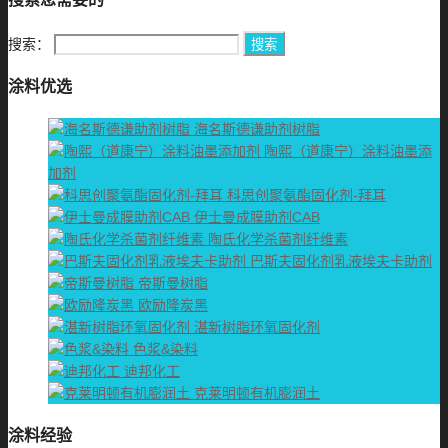
搜索：
涂料优选
海名斯德谦助剂树脂
陶熙（道康宁）涂料油墨添
加剂
科思创聚氨酯固化剂-拜耳
伊士曼成膜助剂CAB
陶氏化学杀菌剂纤维素
巴斯夫固化剂乳液埃夫卡助剂
帝斯曼树脂
欧励隆炭黑
湛新树脂环氧固化剂
色浆&染料
迪邦化工
克莱明顿有机膨润土
涂料经验