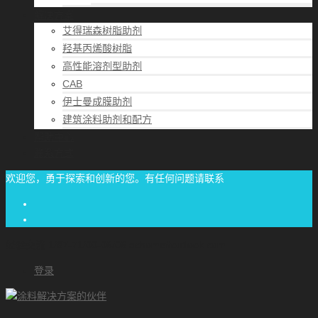
解决方案
艾得瑞森树脂助剂
羟基丙烯酸树脂
高性能溶剂型助剂
CAB
伊士曼成膜助剂
建筑涂料助剂和配方
帮助中心
联系方式
欢迎您，勇于探索和创新的您。有任何问题请联系
经验交流
1/87-71/00-06/06
achome#outlook.com
登录