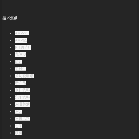
技术焦点
AMP-95
AMP95
PH调节剂
乳胶漆
助剂
塑料件
多功能助剂
新产品
水性涂料
汽车涂料
涂膜弊病
涂装
粉末涂料
色浆
颜料