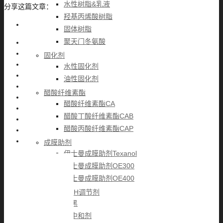
水性树脂&乳液
分享这篇文章：
羟基丙烯酸树脂
固体树脂
聚天门冬氨酸
固化剂
水性固化剂
油性固化剂
醋酸纤维素酯
醋酸纤维素酯CA
醋酸丁酸纤维素酯CAB
醋酸丙酸纤维素酯CAP
成膜助剂
伊士曼成膜助剂Texanol
伊士曼成膜助剂OE300
伊士曼成膜助剂OE400
颜填料&PH调节剂
炭黑
胺中和剂