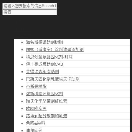
首页
涂料知识
涂料优选
海名斯德谦助剂树脂
陶熙（道康宁）涂料油墨添加剂
科思创聚氨酯固化剂-拜耳
伊士曼成膜助剂CAB
艾得瑞森树脂助剂
巴斯夫固化剂乳液埃夫卡助剂
帝斯曼树脂
湛新树脂环氧固化剂
陶氏化学杀菌剂纤维素
欧励隆炭黑
路博润超分散剂和乳液
色浆&染料
迪邦助剂