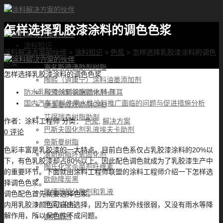
怎样选择乳胶漆涂料的调色色浆
首页
涂料知识
涂料解决方案的伙伴
>
涂料知识
>
色浆
>
怎样选择乳胶漆涂料的调色
涂料优选
色浆
海名斯德谦助剂树脂
怎样选择乳胶漆涂料的调色色浆
陶熙（道康宁）涂料油墨添加剂
科思创聚氨酯固化剂-拜耳
防水乳胶漆涂料涂层防水特点
国内汽车塑料件用水性涂料推广面临的问题与促进措施分析
伊士曼成膜助剂CAB
艾得瑞森树脂助剂
作者：
涂料工程师
分类：
色浆
,
解决方案
巴斯夫固化剂乳液埃夫卡助剂
0 评论
帝斯曼树脂
色彩丰富是乳胶漆的一大特点。目前白色系仅占乳胶漆涂料的20%以
湛新树脂环氧固化剂
下，有色乳胶漆却占80%以上。因此配色调色就成为了乳胶漆生产中
陶氏化学杀菌剂纤维素
的重要环节。下面就由涂料工程师联盟的涂料工程师介绍一下怎样选
欧励隆炭黑
择调色色浆。
路博润超分散剂和乳液
调色配色首先就要选择色浆。
色浆&染料
内用乳胶漆颜色可自由选择，因为室内紫外线很弱，又没有雨水等降
解作用，所以保色性不成问题。
迪邦助剂