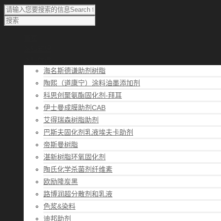
首页
涂料知识
涂料优选
海名斯德谦助剂树脂
陶熙（道康宁）涂料油墨添加剂
科思创聚氨酯固化剂-拜耳
伊士曼成膜助剂CAB
艾得瑞森树脂助剂
巴斯夫固化剂乳液埃夫卡助剂
帝斯曼树脂
湛新树脂环氧固化剂
陶氏化学杀菌剂纤维素
欧励隆炭黑
路博润超分散剂和乳液
色浆&染料
迪邦助剂