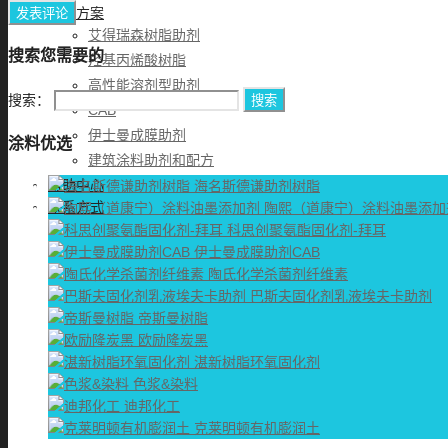
解决方案
艾得瑞森树脂助剂
搜索您需要的
羟基丙烯酸树脂
高性能溶剂型助剂
搜索：
CAB
伊士曼成膜助剂
涂料优选
建筑涂料助剂和配方
帮助中心
海名斯德谦助剂树脂
联系方式
陶熙（道康宁）涂料油墨添加
科思创聚氨酯固化剂-拜耳
伊士曼成膜助剂CAB
陶氏化学杀菌剂纤维素
巴斯夫固化剂乳液埃夫卡助剂
帝斯曼树脂
欧励隆炭黑
湛新树脂环氧固化剂
色浆&染料
迪邦化工
克莱明顿有机膨润土