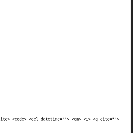
cite> <code> <del datetime=""> <em> <i> <q cite="">