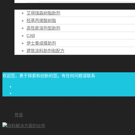
解决方案
艾得瑞森树脂助剂
羟基丙烯酸树脂
高性能溶剂型助剂
CAB
伊士曼成膜助剂
建筑涂料助剂和配方
帮助中心
联系方式
欢迎您，勇于探索和创新的您。有任何问题请联系
经验交流
1/87-71/00-06/06
achome#outlook.com
登录