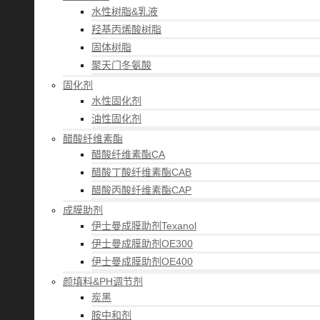
水性树脂&乳液
羟基丙烯酸树脂
固体树脂
聚天门冬氨酸
固化剂
水性固化剂
油性固化剂
醋酸纤维素酯
醋酸纤维素酯CA
醋酸丁酸纤维素酯CAB
醋酸丙酸纤维素酯CAP
成膜助剂
伊士曼成膜助剂Texanol
伊士曼成膜助剂OE300
伊士曼成膜助剂OE400
颜填料&PH调节剂
炭黑
胺中和剂