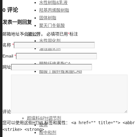
水性树脂&乳液
0 评论
羟基丙烯酸树脂
固体树脂
发表一则回复
聚天门冬氨酸
邮箱地址不会被公开。
必填项已用
*
标注
固化剂
水性固化剂
名称
*
油性固化剂
Email
*
醋酸纤维素酯
醋酸纤维素酯CA
网址
醋酸丁酸纤维素酯CAB
醋酸丙酸纤维素酯CAP
成膜助剂
伊士曼成膜助剂Texanol
伊士曼成膜助剂OE300
伊士曼成膜助剂OE400
评论
颜填料&PH调节剂
您可以使用这些
HTML
标签和属性：
<a href="" title=""> <abbr
炭黑
<strike> <strong>
胺中和剂