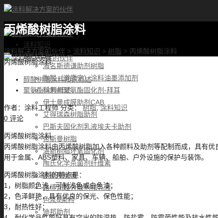
丙烯酸树脂涂料
首页
涂料知识
涂料解决方案的伙伴
>
涂料知识
>
树脂
>
丙烯酸树脂涂料
涂料优选
丙烯酸树脂涂料
海名斯德谦助剂树脂
陶熙（道康宁）涂料油墨添加剂
醇酸树脂涂料知识概述
科思创聚氨酯固化剂-拜耳
聚氨酯涂料概述
伊士曼成膜助剂CAB
作者：
涂料工程师
分类：
树脂
,
涂料知识
艾得瑞森树脂助剂
0 评论
巴斯夫固化剂乳液埃夫卡助剂
丙烯酸树脂涂料
帝斯曼树脂
丙烯酸树脂涂料由丙烯酸树脂加入各种颜料及助剂等配制而成，具有优
湛新树脂环氧固化剂
用于金属、ABS塑料、家具、车辆、船舶、户外设施的保护与装饰。
陶氏化学杀菌剂纤维素
丙烯酸树脂涂料的特点是：
欧励隆炭黑
1，树脂颜色浅，可制浅色或白色漆；
路博润超分散剂和乳液
2，色泽鲜艳，具有优良的保光、保色性能；
色浆&染料
3，耐热性好；
迪邦助剂
4，耐化学品性能好具有突出的防湿热、防盐雾、防霉菌性能及抗水性