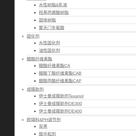
水性树脂&乳液
羟基丙烯酸树脂
固体树脂
聚天门冬氨酸
固化剂
水性固化剂
油性固化剂
醋酸纤维素酯
醋酸纤维素酯CA
醋酸丁酸纤维素酯CAB
醋酸丙酸纤维素酯CAP
成膜助剂
伊士曼成膜助剂Texanol
伊士曼成膜助剂OE300
伊士曼成膜助剂OE400
颜填料&PH调节剂
炭黑
胺中和剂