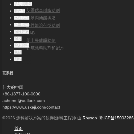
解决方案
多功能助剂
艾得瑞森树脂助剂
新产品
羟基丙烯酸树脂
水性涂料
汽车涂料
高性能溶剂型助剂
涂膜弊病
CAB
涂装
伊士曼成膜助剂
粉末涂料
建筑涂料助剂和配方
色浆
帮助中心
颜料
联系方式
联系我
伟大的中国
+86-1877-100-0606
achome@outlook.com
https://www.uskeji.com/contact
©2026 涂料解决方案的伙伴|涂料工程师 由
Rhyson
.
鄂ICP备15003286
首页