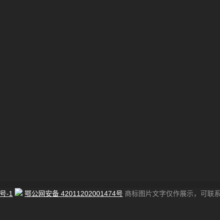
号-1
鄂公网安备 42011202001474号
商标图片文字仅作展示，可联