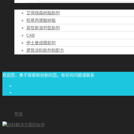
解决方案
艾得瑞森树脂助剂
羟基丙烯酸树脂
高性能溶剂型助剂
CAB
伊士曼成膜助剂
建筑涂料助剂和配方
帮助中心
联系方式
欢迎您，勇于探索和创新的您。有任何问题请联系
经验交流
1/87-71/00-06/06
achome#outlook.com
登录