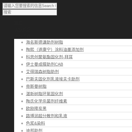
首页
涂料知识
涂料优选
海名斯德谦助剂树脂
陶熙（道康宁）涂料油墨添加剂
科思创聚氨酯固化剂-拜耳
伊士曼成膜助剂CAB
艾得瑞森树脂助剂
巴斯夫固化剂乳液埃夫卡助剂
帝斯曼树脂
湛新树脂环氧固化剂
陶氏化学杀菌剂纤维素
欧励隆炭黑
路博润超分散剂和乳液
色浆&染料
迪邦助剂