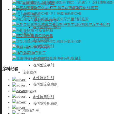
陶熙（道康宁）涂料油墨添加
克莱明顿有机膨润土
科思创聚氨酯固化剂-拜耳
应用经验
伊士曼成膜助剂CAB
润湿分散剂
陶氏化学杀菌剂纤维素
水性润湿分散剂
巴斯夫固化剂乳液埃夫卡助剂
溶剂型润湿分散剂
帝斯曼树脂
消泡剂
欧励隆炭黑
水性消泡剂
湛新树脂环氧固化剂
溶剂型消泡剂
色浆&染料
迪邦化工
流平剂
克莱明顿有机膨润土
水性流平剂
溶剂型流平剂
涂料经验
流变助剂
水性流变助剂
溶剂型流变助剂
特用助剂
水性特用助剂
溶剂型特用助剂
树脂&乳液