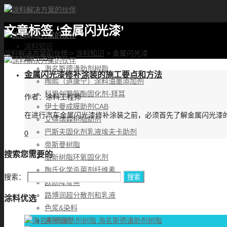
文章标签 ‘金属闪光漆’
首页
涂料知识
涂料解决方案的伙伴
>
涂料知识
>
金属闪光漆
涂料优选
海名斯德谦助剂树脂
金属闪光漆修补涂装的施工要点和方法
陶熙（道康宁）涂料油墨添加剂
科思创聚氨酯固化剂-拜耳
作者：
涂料工程师
伊士曼成膜助剂CAB
在进行汽车金属闪光漆修补涂装之前，必须首先了解金属闪光漆
艾得瑞森树脂助剂
巴斯夫固化剂乳液埃夫卡助剂
0
帝斯曼树脂
搜索您需要的
湛新树脂环氧固化剂
陶氏化学杀菌剂纤维素
搜索：
欧励隆炭黑
路博润超分散剂和乳液
涂料优选
色浆&染料
海名斯德谦助剂树脂
迪邦助剂