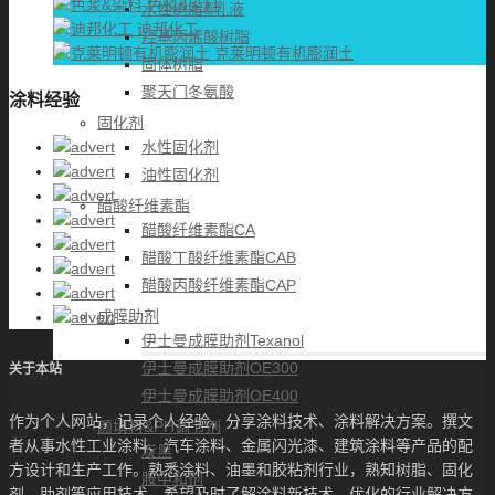
色浆&染料
水性树脂&乳液
迪邦化工
羟基丙烯酸树脂
克莱明顿有机膨润土
固体树脂
聚天门冬氨酸
涂料经验
固化剂
水性固化剂
油性固化剂
醋酸纤维素酯
醋酸纤维素酯CA
醋酸丁酸纤维素酯CAB
醋酸丙酸纤维素酯CAP
成膜助剂
伊士曼成膜助剂Texanol
伊士曼成膜助剂OE300
关于本站
伊士曼成膜助剂OE400
作为个人网站，记录个人经验，分享涂料技术、涂料解决方案。撰文
颜填料&PH调节剂
者从事水性工业涂料、汽车涂料、金属闪光漆、建筑涂料等产品的配
炭黑
方设计和生产工作。熟悉涂料、油墨和胶粘剂行业，熟知树脂、固化
胺中和剂
剂、助剂等应用技术，希望及时了解涂料新技术、优化的行业解决方