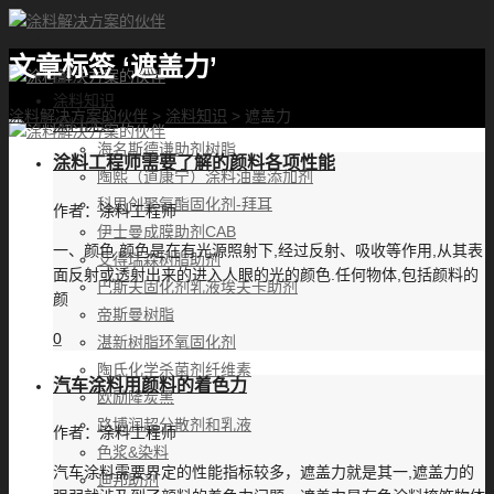
文章标签 ‘遮盖力’
首页
涂料知识
涂料解决方案的伙伴
>
涂料知识
>
遮盖力
涂料优选
海名斯德谦助剂树脂
涂料工程师需要了解的颜料各项性能
陶熙（道康宁）涂料油墨添加剂
科思创聚氨酯固化剂-拜耳
作者：
涂料工程师
伊士曼成膜助剂CAB
一、颜色 颜色是在有光源照射下,经过反射、吸收等作用,从其表
艾得瑞森树脂助剂
面反射或透射出来的进入人眼的光的颜色.任何物体,包括颜料的
巴斯夫固化剂乳液埃夫卡助剂
颜
帝斯曼树脂
0
湛新树脂环氧固化剂
陶氏化学杀菌剂纤维素
汽车涂料用颜料的着色力
欧励隆炭黑
路博润超分散剂和乳液
作者：
涂料工程师
色浆&染料
汽车涂料需要界定的性能指标较多，遮盖力就是其一,遮盖力的
迪邦助剂