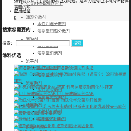
强弱就涉及到了颜料的着色力问题。遮盖力是有色涂料掩饰物体
克莱明顿有机膨润土
表面的能
应用经验
润湿分散剂
0
水性润湿分散剂
搜索您需要的
溶剂型润湿分散剂
消泡剂
搜索：
水性消泡剂
溶剂型消泡剂
涂料优选
流平剂
水性流平剂
海名斯德谦助剂树脂
陶熙（道康宁）涂料油墨添
溶剂型流平剂
加剂
流变助剂
科思创聚氨酯固化剂-拜耳
水性流变助剂
伊士曼成膜助剂CAB
溶剂型流变助剂
陶氏化学杀菌剂纤维素
特用助剂
巴斯夫固化剂乳液埃夫卡助剂
水性特用助剂
帝斯曼树脂
溶剂型特用助剂
欧励隆炭黑
湛新树脂环氧固化剂
树脂&乳液