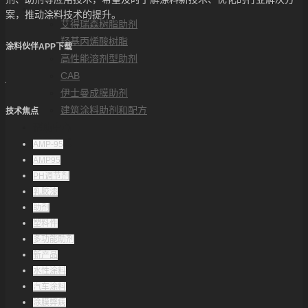
解决方案
案，推动涂料技术的提升。
艾得瑞森树脂助剂
羟基丙烯酸树脂
涂料伙伴APP下载
高性能溶剂型助剂
CAB
伊士曼成膜助剂
建筑涂料助剂和配方
技术焦点
帮助中心
联系方式
AMP-95
AMP95
PH调节剂
乳胶漆
助剂
塑料件
多功能助剂
新产品
水性涂料
汽车涂料
涂膜弊病