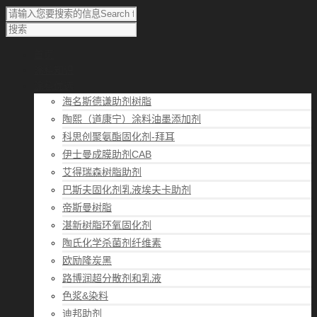
首页
涂料知识
涂料优选
海名斯德谦助剂树脂
陶熙（道康宁）涂料油墨添加剂
科思创聚氨酯固化剂-拜耳
伊士曼成膜助剂CAB
艾得瑞森树脂助剂
巴斯夫固化剂乳液埃夫卡助剂
帝斯曼树脂
湛新树脂环氧固化剂
陶氏化学杀菌剂纤维素
欧励隆炭黑
路博润超分散剂和乳液
色浆&染料
迪邦助剂