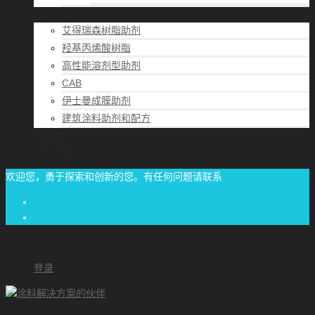
解决方案
艾得瑞森树脂助剂
羟基丙烯酸树脂
高性能溶剂型助剂
CAB
伊士曼成膜助剂
建筑涂料助剂和配方
帮助中心
联系方式
欢迎您，勇于探索和创新的您。有任何问题请联系
经验交流
1/87-71/00-06/06
achome#outlook.com
登录