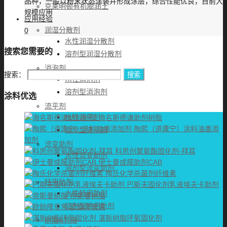
品种，一般以粉末状态涂装并形成涂层，综合性能优良，目前大
克莱明顿有机膨润土
规模应用
应用经验
润湿分散剂
0
水性润湿分散剂
搜索您需要的
溶剂型润湿分散剂
消泡剂
搜索：
水性消泡剂
溶剂型消泡剂
涂料优选
流平剂
水性流平剂
海名斯德谦助剂树脂
陶熙（道康宁）涂料油墨添
溶剂型流平剂
加剂
流变助剂
科思创聚氨酯固化剂-拜耳
水性流变助剂
伊士曼成膜助剂CAB
溶剂型流变助剂
陶氏化学杀菌剂纤维素
特用助剂
巴斯夫固化剂乳液埃夫卡助剂
水性特用助剂
帝斯曼树脂
溶剂型特用助剂
欧励隆炭黑
湛新树脂环氧固化剂
树脂&乳液