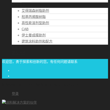
解决方案
艾得瑞森树脂助剂
羟基丙烯酸树脂
高性能溶剂型助剂
CAB
伊士曼成膜助剂
建筑涂料助剂和配方
帮助中心
联系方式
欢迎您，勇于探索和创新的您。有任何问题请联系
经验交流
1/87-71/00-06/06
achome#outlook.com
登录