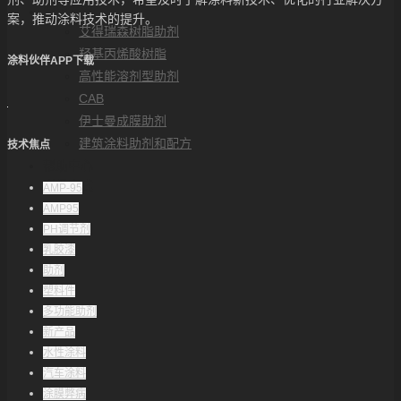
解决方案
案，推动涂料技术的提升。
艾得瑞森树脂助剂
羟基丙烯酸树脂
涂料伙伴APP下载
高性能溶剂型助剂
CAB
伊士曼成膜助剂
建筑涂料助剂和配方
技术焦点
帮助中心
联系方式
AMP-95
AMP95
PH调节剂
乳胶漆
助剂
塑料件
多功能助剂
新产品
水性涂料
汽车涂料
涂膜弊病