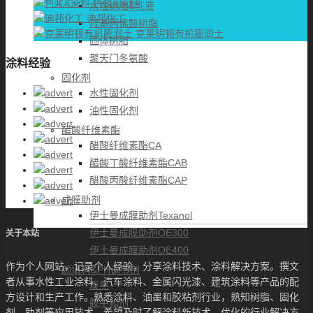
色浆&染料
水性树脂&乳液
迪邦化工
羟基丙烯酸树脂
克莱明顿有机膨润土
固体树脂
聚天门冬氨酸
涂料经验
固化剂
水性固化剂
油性固化剂
醋酸纤维素酯
醋酸纤维素酯CA
醋酸丁酸纤维素酯CAB
醋酸丙酸纤维素酯CAP
成膜助剂
伊士曼成膜助剂Texanol
伊士曼成膜助剂OE300
关于本站
伊士曼成膜助剂OE400
作为个人网站，记录个人经验，分享涂料技术、涂料解决方案。撰文
颜填料&PH调节剂
者从事水性工业涂料、汽车涂料、金属闪光漆、建筑涂料等产品的配
炭黑
方设计和生产工作。熟悉涂料、油墨和胶粘剂行业，熟知树脂、固化
胺中和剂
剂、助剂等应用技术，希望及时了解涂料新技术、优化的行业解决方