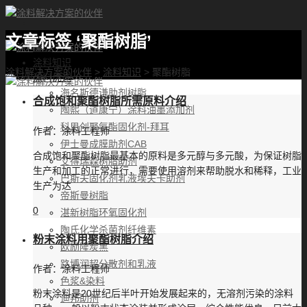
文章标签 ‘聚酯树脂’
首页
涂料知识
涂料解决方案的伙伴
>
涂料知识
>
聚酯树脂
涂料优选
海名斯德谦助剂树脂
合成饱和聚酯树脂所需原料介绍
陶熙（道康宁）涂料油墨添加剂
科思创聚氨酯固化剂-拜耳
作者：
涂料工程师
伊士曼成膜助剂CAB
合成饱和聚酯树脂最基本的原料是多元醇与多元酸，为保证树脂
艾得瑞森树脂助剂
生产和加工的正常进行，需要使用溶剂来帮助脱水和稀释，工业
巴斯夫固化剂乳液埃夫卡助剂
生产为达
帝斯曼树脂
0
湛新树脂环氧固化剂
陶氏化学杀菌剂纤维素
粉末涂料用聚酯树脂介绍
欧励隆炭黑
路博润超分散剂和乳液
作者：
涂料工程师
色浆&染料
粉末涂料是20世纪后半叶开始发展起来的，无溶剂污染的涂料
迪邦助剂