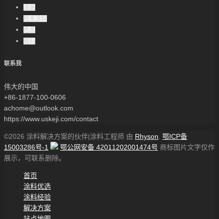
涂装
粉末涂料
色浆
颜料
联系我
伟大的中国
+86-1877-100-0606
achome@outlook.com
https://www.uskeji.com/contact
©2026 涂料解决方案的伙伴|涂料工程师 由
Rhyson
.
鄂ICP备
15003286号-1
鄂公网安备 42011202001474号
商标图片文字仅作
展示，可联系删除。
首页
涂料优选
涂料经验
解决方案
站点地图