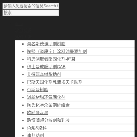
首页
涂料知识
涂料优选
海名斯德谦助剂树脂
陶熙（道康宁）涂料油墨添加剂
科思创聚氨酯固化剂-拜耳
伊士曼成膜助剂CAB
艾得瑞森树脂助剂
巴斯夫固化剂乳液埃夫卡助剂
帝斯曼树脂
湛新树脂环氧固化剂
陶氏化学杀菌剂纤维素
欧励隆炭黑
路博润超分散剂和乳液
色浆&染料
迪邦助剂