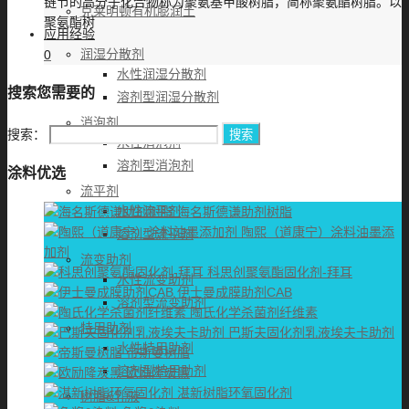
链节的高分子化合物称为聚氨基甲酸树脂，简称聚氨酯树脂。以
克莱明顿有机膨润土
聚氨酯树
应用经验
润湿分散剂
0
水性润湿分散剂
搜索您需要的
溶剂型润湿分散剂
消泡剂
搜索：
水性消泡剂
溶剂型消泡剂
涂料优选
流平剂
水性流平剂
海名斯德谦助剂树脂
陶熙（道康宁）涂料油墨添
溶剂型流平剂
加剂
流变助剂
科思创聚氨酯固化剂-拜耳
水性流变助剂
伊士曼成膜助剂CAB
溶剂型流变助剂
陶氏化学杀菌剂纤维素
特用助剂
巴斯夫固化剂乳液埃夫卡助剂
水性特用助剂
帝斯曼树脂
溶剂型特用助剂
欧励隆炭黑
湛新树脂环氧固化剂
树脂&乳液