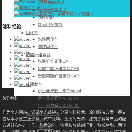
色浆&染料
水性树脂&乳液
迪邦化工
羟基丙烯酸树脂
克莱明顿有机膨润土
固体树脂
聚天门冬氨酸
涂料经验
固化剂
水性固化剂
油性固化剂
醋酸纤维素酯
醋酸纤维素酯CA
醋酸丁酸纤维素酯CAB
醋酸丙酸纤维素酯CAP
成膜助剂
伊士曼成膜助剂Texanol
伊士曼成膜助剂OE300
关于本站
伊士曼成膜助剂OE400
作为个人网站，记录个人经验，分享涂料技术、涂料解决方案。撰文
颜填料&PH调节剂
者从事水性工业涂料、汽车涂料、金属闪光漆、建筑涂料等产品的配
炭黑
方设计和生产工作。熟悉涂料、油墨和胶粘剂行业，熟知树脂、固化
胺中和剂
剂、助剂等应用技术，希望及时了解涂料新技术、优化的行业解决方