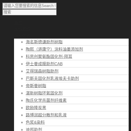
首页
涂料知识
涂料优选
海名斯德谦助剂树脂
陶熙（道康宁）涂料油墨添加剂
科思创聚氨酯固化剂-拜耳
伊士曼成膜助剂CAB
艾得瑞森树脂助剂
巴斯夫固化剂乳液埃夫卡助剂
帝斯曼树脂
湛新树脂环氧固化剂
陶氏化学杀菌剂纤维素
欧励隆炭黑
路博润超分散剂和乳液
色浆&染料
迪邦助剂