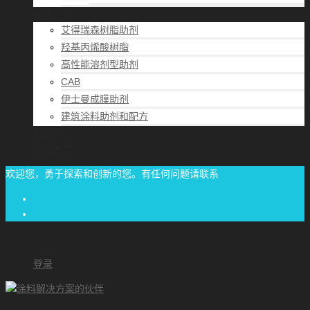
解决方案
艾得瑞森树脂助剂
羟基丙烯酸树脂
高性能溶剂型助剂
CAB
伊士曼成膜助剂
建筑涂料助剂和配方
帮助中心
联系方式
欢迎您，勇于探索和创新的您。有任何问题请联系
经验交流
1/87-71/00-06/06
achome#outlook.com
登录