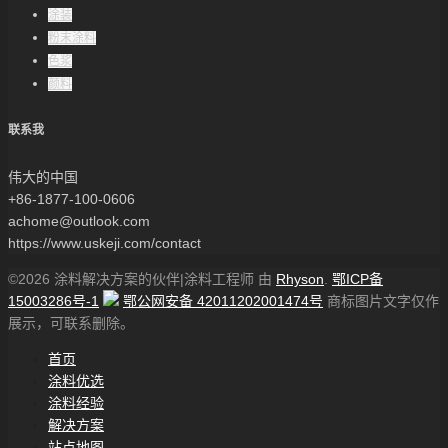
涂装
粉末涂料
色浆
颜料
联系我
伟大的中国
+86-1877-100-0606
achome@outlook.com
https://www.uskeji.com/contact
©2026 涂料解决方案的伙伴|涂料工程师 由
Rhyson
.
鄂ICP备
15003286号-1
鄂公网安备 42011202001474号
商标图片文字仅作
展示，可联系删除。
首页
涂料优选
涂料经验
解决方案
站点地图