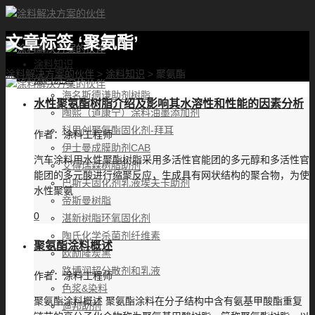
文章标签 ‘聚氨酯’
首页
涂料知识
涂料解决方案的伙伴
>
涂料知识
>
聚氨酯
涂料优选
海名斯德谦助剂树脂
水性聚氨酯树脂介绍及影响其水溶性和性能的因素分析
陶熙（道康宁）涂料油墨添加剂
科思创聚氨酯固化剂-拜耳
作者：
涂料工程师
伊士曼成膜助剂CAB
汽车涂料用水性聚酯树脂采用多活性官能团的多元醇和多活性官
艾得瑞森树脂助剂
能团的多元酸进行缩聚反应，生成具有网状结构的聚合物，为使
巴斯夫固化剂乳液埃夫卡助剂
水性聚氨
帝斯曼树脂
0
湛新树脂环氧固化剂
陶氏化学杀菌剂纤维素
聚氨酯涂料概述
欧励隆炭黑
路博润超分散剂和乳液
作者：
涂料工程师
色浆&染料
聚氨酯涂料概述 聚氨酯涂料在分子结构中含有氨基甲酸酯重复
迪邦助剂