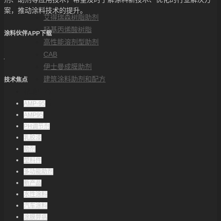
解决方案
案，推动涂料技术的提升。
艾得瑞森树脂助剂
羟基丙烯酸树脂
涂料伙伴APP下载
高性能溶剂型助剂
CAB
伊士曼成膜助剂
建筑涂料助剂和配方
技术焦点
帮助中心
联系方式
AMP-95
AMP95
PH调节剂
乳胶漆
助剂
塑料件
多功能助剂
新产品
水性涂料
汽车涂料
涂膜弊病