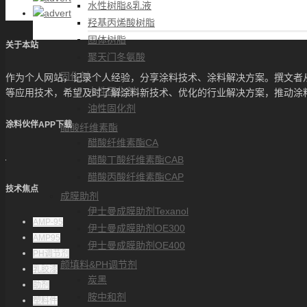
水性树脂&乳液
羟基丙烯酸树脂
固体树脂
关于本站
聚天门冬氨酸
固化剂
作为个人网站，记录个人经验，分享涂料技术、涂料解决方案。撰文者
水性固化剂
等应用技术，希望及时了解涂料新技术、优化的行业解决方案，推动涂
油性固化剂
涂料伙伴APP下载
醋酸纤维素酯
醋酸纤维素酯CA
醋酸丁酸纤维素酯CAB
醋酸丙酸纤维素酯CAP
技术焦点
成膜助剂
伊士曼成膜助剂Texanol
AMP-95
伊士曼成膜助剂OE300
AMP95
伊士曼成膜助剂OE400
PH调节剂
颜填料&PH调节剂
乳胶漆
炭黑
助剂
胺中和剂
塑料件