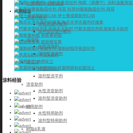
陶熙（道康宁）涂料油墨添加
克莱明顿有机膨润土
科思创聚氨酯固化剂-拜耳
应用经验
伊士曼成膜助剂CAB
润湿分散剂
陶氏化学杀菌剂纤维素
水性润湿分散剂
巴斯夫固化剂乳液埃夫卡助剂
溶剂型润湿分散剂
帝斯曼树脂
消泡剂
欧励隆炭黑
水性消泡剂
湛新树脂环氧固化剂
溶剂型消泡剂
色浆&染料
迪邦化工
流平剂
克莱明顿有机膨润土
水性流平剂
溶剂型流平剂
涂料经验
流变助剂
水性流变助剂
溶剂型流变助剂
特用助剂
水性特用助剂
溶剂型特用助剂
树脂&乳液