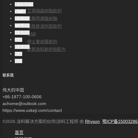
解决方案
多功能助剂
艾得瑞森树脂助剂
新产品
羟基丙烯酸树脂
水性涂料
汽车涂料
高性能溶剂型助剂
涂膜弊病
CAB
涂装
伊士曼成膜助剂
粉末涂料
建筑涂料助剂和配方
色浆
帮助中心
颜料
联系方式
联系我
伟大的中国
+86-1877-100-0606
achome@outlook.com
https://www.uskeji.com/contact
©2026 涂料解决方案的伙伴|涂料工程师 由
Rhyson
.
鄂ICP备15003286
首页