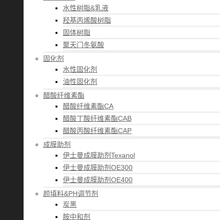
水性树脂&乳液
羟基丙烯酸树脂
固体树脂
聚天门冬氨酸
固化剂
水性固化剂
油性固化剂
醋酸纤维素酯
醋酸纤维素酯CA
醋酸丁酸纤维素酯CAB
醋酸丙酸纤维素酯CAP
成膜助剂
伊士曼成膜助剂Texanol
伊士曼成膜助剂OE300
伊士曼成膜助剂OE400
颜填料&PH调节剂
炭黑
胺中和剂