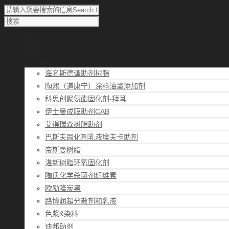
首页
涂料知识
涂料优选
海名斯德谦助剂树脂
陶熙（道康宁）涂料油墨添加剂
科思创聚氨酯固化剂-拜耳
伊士曼成膜助剂CAB
艾得瑞森树脂助剂
巴斯夫固化剂乳液埃夫卡助剂
帝斯曼树脂
湛新树脂环氧固化剂
陶氏化学杀菌剂纤维素
欧励隆炭黑
路博润超分散剂和乳液
色浆&染料
迪邦助剂