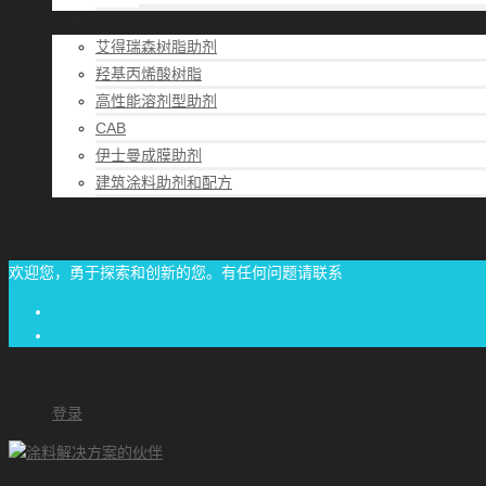
解决方案
艾得瑞森树脂助剂
羟基丙烯酸树脂
高性能溶剂型助剂
CAB
伊士曼成膜助剂
建筑涂料助剂和配方
帮助中心
联系方式
欢迎您，勇于探索和创新的您。有任何问题请联系
经验交流
1/87-71/00-06/06
achome#outlook.com
登录