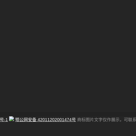
号-1
鄂公网安备 42011202001474号
商标图片文字仅作展示，可联