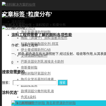
文章标签 ‘粒度分布’
首页
涂料知识
涂料解决方案的伙伴
>
涂料知识
>
粒度分布
涂料优选
海名斯德谦助剂树脂
涂料工程师需要了解的颜料各项性能
陶熙（道康宁）涂料油墨添加剂
科思创聚氨酯固化剂-拜耳
作者：
涂料工程师
伊士曼成膜助剂CAB
一、颜色 颜色是在有光源照射下,经过反射、吸收等作用,从其表
艾得瑞森树脂助剂
巴斯夫固化剂乳液埃夫卡助剂
0
帝斯曼树脂
搜索您需要的
湛新树脂环氧固化剂
陶氏化学杀菌剂纤维素
搜索：
欧励隆炭黑
路博润超分散剂和乳液
涂料优选
色浆&染料
海名斯德谦助剂树脂
迪邦助剂