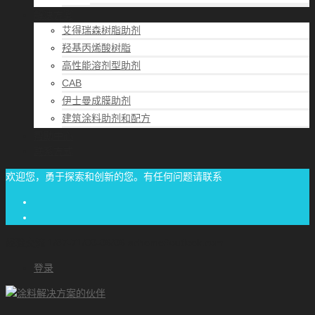
解决方案
艾得瑞森树脂助剂
羟基丙烯酸树脂
高性能溶剂型助剂
CAB
伊士曼成膜助剂
建筑涂料助剂和配方
帮助中心
联系方式
欢迎您，勇于探索和创新的您。有任何问题请联系
经验交流
1/87-71/00-06/06
achome#outlook.com
登录