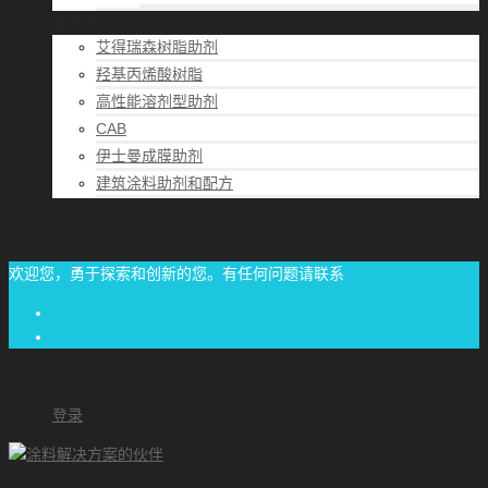
解决方案
艾得瑞森树脂助剂
羟基丙烯酸树脂
高性能溶剂型助剂
CAB
伊士曼成膜助剂
建筑涂料助剂和配方
帮助中心
联系方式
欢迎您，勇于探索和创新的您。有任何问题请联系
经验交流
1/87-71/00-06/06
achome#outlook.com
登录