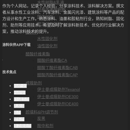
水性树脂&乳液
作为个人网站，记录个人经验，分享涂料技术、涂料解决方案。撰文
羟基丙烯酸树脂
者从事水性工业涂料、汽车涂料、金属闪光漆、建筑涂料等产品的配
固体树脂
方设计和生产工作。熟悉涂料、油墨和胶粘剂行业，熟知树脂、固化
聚天门冬氨酸
剂、助剂等应用技术，希望及时了解涂料新技术、优化的行业解决方
案，推动涂料技术的提升。
固化剂
水性固化剂
涂料伙伴APP下载
油性固化剂
醋酸纤维素酯
醋酸纤维素酯CA
醋酸丁酸纤维素酯CAB
技术焦点
醋酸丙酸纤维素酯CAP
成膜助剂
AMP-95
伊士曼成膜助剂Texanol
AMP95
伊士曼成膜助剂OE300
PH调节剂
伊士曼成膜助剂OE400
乳胶漆
颜填料&PH调节剂
助剂
炭黑
塑料件
胺中和剂
多功能助剂