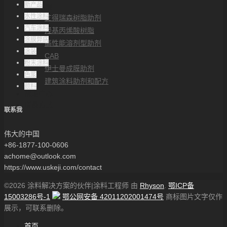
新产品
解决方案
水性涂料
艾得瑞森树脂助剂
汽车涂料
羟基丙烯酸树脂
涂膜弊病
高性能溶剂型助剂
涂装
CAB
粉末涂料
伊士曼成膜助剂
色浆
建筑涂料助剂和配方
颜料
帮助中心
联系方式
联系我
伟大的中国
+86-1877-100-0606
achome@outlook.com
https://www.uskeji.com/contact
©2026 涂料解决方案的伙伴|涂料工程师 由
Rhyson
.
鄂ICP备
15003286号-1
鄂公网安备 42011202001474号
商标图片文字仅作
展示，可联系删除。
首页