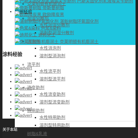
巴斯夫固化剂乳液埃夫卡助剂
克莱明顿有机膨润土
帝斯曼树脂
应用经验
欧励隆炭黑
润湿分散剂
湛新树脂环氧固化剂
水性润湿分散剂
色浆&染料
溶剂型润湿分散剂
迪邦化工
消泡剂
克莱明顿有机膨润土
水性消泡剂
涂料经验
溶剂型消泡剂
流平剂
水性流平剂
溶剂型流平剂
流变助剂
水性流变助剂
溶剂型流变助剂
特用助剂
水性特用助剂
溶剂型特用助剂
关于本站
树脂&乳液