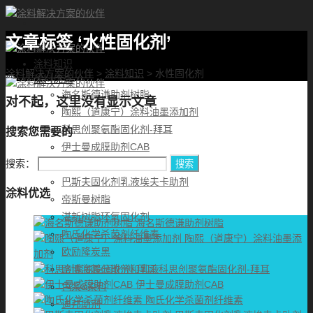
文章标签 ‘水性固化剂’
首页
涂料知识
涂料解决方案的伙伴
>
涂料知识
>
水性固化剂
涂料优选
海名斯德谦助剂树脂
对不起，这里没有显示文章
陶熙（道康宁）涂料油墨添加剂
科思创聚氨酯固化剂-拜耳
搜索您需要的
伊士曼成膜助剂CAB
搜索：
艾得瑞森树脂助剂
巴斯夫固化剂乳液埃夫卡助剂
涂料优选
帝斯曼树脂
湛新树脂环氧固化剂
海名斯德谦助剂树脂
陶氏化学杀菌剂纤维素
陶熙（道康宁）涂料油墨添
欧励隆炭黑
加剂
路博润超分散剂和乳液
科思创聚氨酯固化剂-拜耳
伊士曼成膜助剂CAB
色浆&染料
陶氏化学杀菌剂纤维素
迪邦助剂