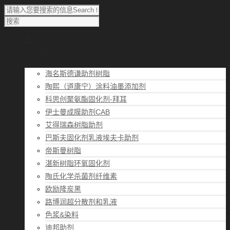
首页
涂料知识
涂料优选
海名斯德谦助剂树脂
陶熙（道康宁）涂料油墨添加剂
科思创聚氨酯固化剂-拜耳
伊士曼成膜助剂CAB
艾得瑞森树脂助剂
巴斯夫固化剂乳液埃夫卡助剂
帝斯曼树脂
湛新树脂环氧固化剂
陶氏化学杀菌剂纤维素
欧励隆炭黑
路博润超分散剂和乳液
色浆&染料
迪邦助剂