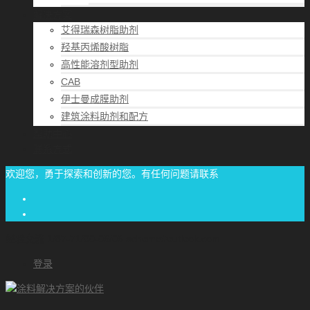
解决方案
艾得瑞森树脂助剂
羟基丙烯酸树脂
高性能溶剂型助剂
CAB
伊士曼成膜助剂
建筑涂料助剂和配方
帮助中心
联系方式
欢迎您，勇于探索和创新的您。有任何问题请联系
经验交流
1/87-71/00-06/06
achome#outlook.com
登录