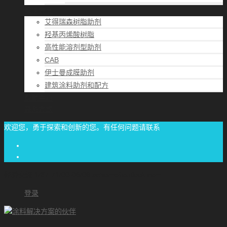
解决方案
艾得瑞森树脂助剂
羟基丙烯酸树脂
高性能溶剂型助剂
CAB
伊士曼成膜助剂
建筑涂料助剂和配方
帮助中心
联系方式
欢迎您，勇于探索和创新的您。有任何问题请联系
经验交流
1/87-71/00-06/06
achome#outlook.com
登录