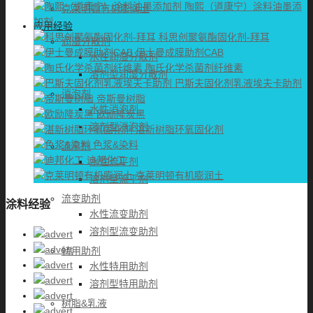
陶熙（道康宁）涂料油墨添
克莱明顿有机膨润土
加剂
应用经验
科思创聚氨酯固化剂-拜耳
润湿分散剂
伊士曼成膜助剂CAB
水性润湿分散剂
陶氏化学杀菌剂纤维素
溶剂型润湿分散剂
巴斯夫固化剂乳液埃夫卡助剂
消泡剂
帝斯曼树脂
水性消泡剂
欧励隆炭黑
溶剂型消泡剂
湛新树脂环氧固化剂
色浆&染料
流平剂
迪邦化工
水性流平剂
克莱明顿有机膨润土
溶剂型流平剂
流变助剂
涂料经验
水性流变助剂
溶剂型流变助剂
特用助剂
水性特用助剂
溶剂型特用助剂
树脂&乳液