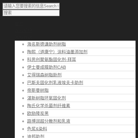
首页
涂料知识
涂料优选
海名斯德谦助剂树脂
陶熙（道康宁）涂料油墨添加剂
科思创聚氨酯固化剂-拜耳
伊士曼成膜助剂CAB
艾得瑞森树脂助剂
巴斯夫固化剂乳液埃夫卡助剂
帝斯曼树脂
湛新树脂环氧固化剂
陶氏化学杀菌剂纤维素
欧励隆炭黑
路博润超分散剂和乳液
色浆&染料
迪邦助剂