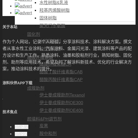
水性树脂&乳液
羟基丙烯酸树脂
固体树脂
聚天门冬氨酸
关于本站
固化剂
水性固化剂
作为个人网站，记录个人经验，分享涂料技术、涂料解决方案。撰文
者从事水性工业涂料、汽车涂料、金属闪光漆、建筑涂料等产品的配
油性固化剂
方设计和生产工作。熟悉涂料、油墨和胶粘剂行业，熟知树脂、固化
醋酸纤维素酯
剂、助剂等应用技术，希望及时了解涂料新技术、优化的行业解决方
醋酸纤维素酯CA
案，推动涂料技术的提升。
醋酸丁酸纤维素酯CAB
醋酸丙酸纤维素酯CAP
涂料伙伴APP下载
成膜助剂
伊士曼成膜助剂Texanol
伊士曼成膜助剂OE300
伊士曼成膜助剂OE400
技术焦点
颜填料&PH调节剂
炭黑
AMP-95
胺中和剂
AMP95