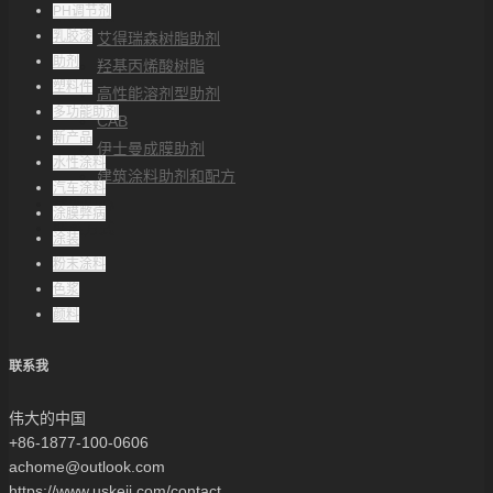
PH调节剂
解决方案
乳胶漆
艾得瑞森树脂助剂
助剂
羟基丙烯酸树脂
塑料件
高性能溶剂型助剂
多功能助剂
CAB
新产品
伊士曼成膜助剂
水性涂料
建筑涂料助剂和配方
汽车涂料
帮助中心
涂膜弊病
联系方式
涂装
粉末涂料
色浆
颜料
联系我
伟大的中国
+86-1877-100-0606
achome@outlook.com
https://www.uskeji.com/contact