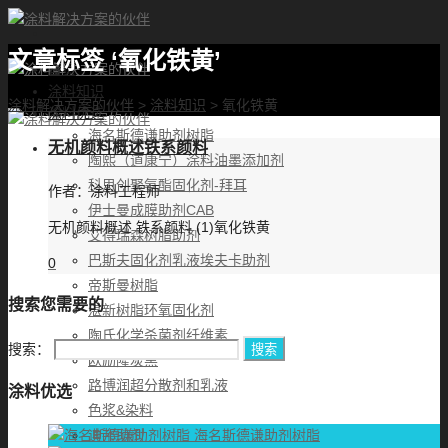
文章标签 ‘氧化铁黄’
首页
涂料知识
涂料解决方案的伙伴
>
涂料知识
>
氧化铁黄
涂料优选
海名斯德谦助剂树脂
无机颜料概述铁系颜料
陶熙（道康宁）涂料油墨添加剂
科思创聚氨酯固化剂-拜耳
作者：
涂料工程师
伊士曼成膜助剂CAB
无机颜料概述 铁系颜料 (1)氧化铁黄
艾得瑞森树脂助剂
巴斯夫固化剂乳液埃夫卡助剂
0
帝斯曼树脂
搜索您需要的
湛新树脂环氧固化剂
陶氏化学杀菌剂纤维素
搜索：
欧励隆炭黑
路博润超分散剂和乳液
涂料优选
色浆&染料
海名斯德谦助剂树脂
迪邦助剂