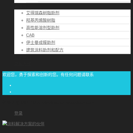
解决方案
艾得瑞森树脂助剂
羟基丙烯酸树脂
高性能溶剂型助剂
CAB
伊士曼成膜助剂
建筑涂料助剂和配方
帮助中心
联系方式
欢迎您，勇于探索和创新的您。有任何问题请联系
经验交流
1/87-71/00-06/06
achome#outlook.com
登录