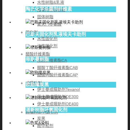
水性树脂&乳液
陶氏化学杀菌剂纤维素
羟基丙烯酸树脂
固体树脂
聚天门冬氨酸
固化剂
巴斯夫固化剂乳液埃夫卡助剂
水性固化剂
油性固化剂
醋酸纤维素酯
帝斯曼树脂
醋酸纤维素酯CA
醋酸丁酸纤维素酯CAB
醋酸丙酸纤维素酯CAP
成膜助剂
欧励隆炭黑
伊士曼成膜助剂Texanol
伊士曼成膜助剂OE300
伊士曼成膜助剂OE400
湛新树脂环氧固化剂
颜填料&PH调节剂
炭黑
胺中和剂