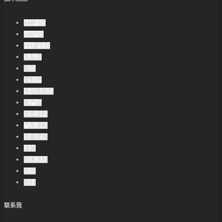
AMP-95
AMP95
PH调节剂
乳胶漆
助剂
塑料件
多功能助剂
新产品
水性涂料
汽车涂料
涂膜弊病
涂装
粉末涂料
色浆
颜料
联系我