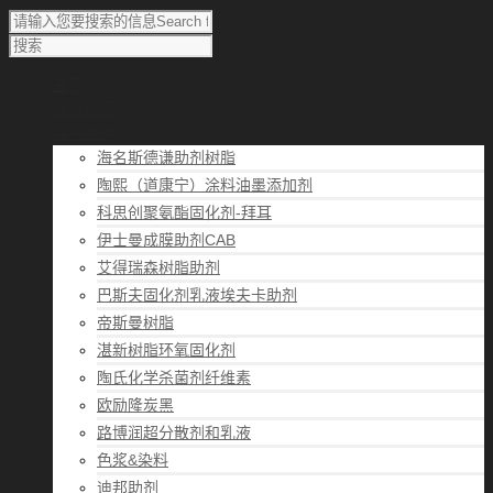
首页
涂料知识
涂料优选
海名斯德谦助剂树脂
陶熙（道康宁）涂料油墨添加剂
科思创聚氨酯固化剂-拜耳
伊士曼成膜助剂CAB
艾得瑞森树脂助剂
巴斯夫固化剂乳液埃夫卡助剂
帝斯曼树脂
湛新树脂环氧固化剂
陶氏化学杀菌剂纤维素
欧励隆炭黑
路博润超分散剂和乳液
色浆&染料
迪邦助剂