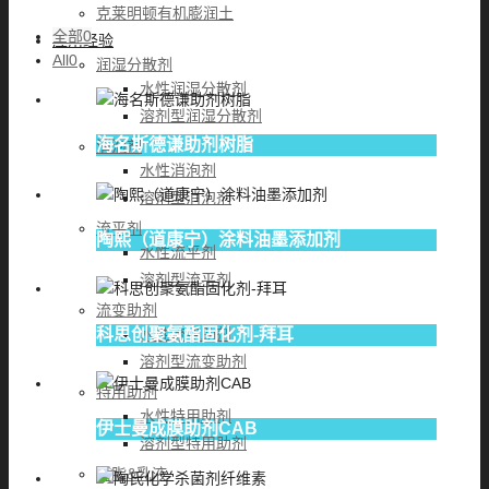
克莱明顿有机膨润土
全部
0
应用经验
All
0
润湿分散剂
水性润湿分散剂
溶剂型润湿分散剂
海名斯德谦助剂树脂
消泡剂
水性消泡剂
溶剂型消泡剂
流平剂
陶熙（道康宁）涂料油墨添加剂
水性流平剂
溶剂型流平剂
流变助剂
科思创聚氨酯固化剂-拜耳
水性流变助剂
溶剂型流变助剂
特用助剂
水性特用助剂
伊士曼成膜助剂CAB
溶剂型特用助剂
树脂&乳液