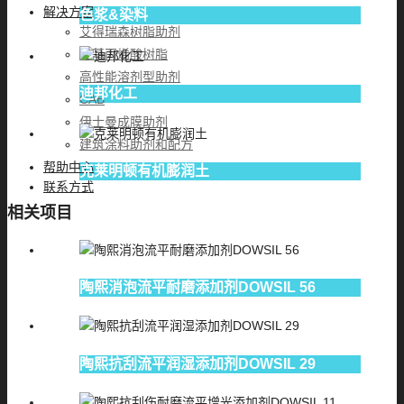
解决方案
色浆&染料
艾得瑞森树脂助剂
羟基丙烯酸树脂
高性能溶剂型助剂
迪邦化工
CAB
伊士曼成膜助剂
建筑涂料助剂和配方
帮助中心
克莱明顿有机膨润土
联系方式
相关项目
陶熙消泡流平耐磨添加剂DOWSIL 56
陶熙抗刮流平润湿添加剂DOWSIL 29