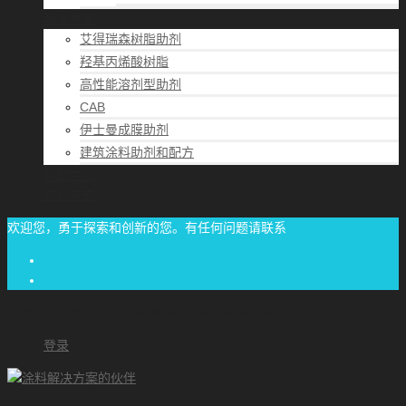
解决方案
艾得瑞森树脂助剂
羟基丙烯酸树脂
高性能溶剂型助剂
CAB
伊士曼成膜助剂
建筑涂料助剂和配方
帮助中心
联系方式
欢迎您，勇于探索和创新的您。有任何问题请联系
经验交流
1/87-71/00-06/06
achome#outlook.com
登录