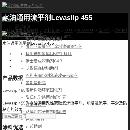
水油通用流平剂Levaslip 455
首页
涂料知识
涂料解决方案的伙伴
>
涂料知识
>
产品
>
全部产品
>
流平剂
>
溶剂型
涂料优选
流平剂
>
水油通用流平剂Levaslip 455
海名斯德谦助剂树脂
水油通用流平剂Levaslip 455
陶熙（道康宁）涂料油墨添加剂
科思创聚氨酯固化剂-拜耳
伊士曼成膜助剂CAB
艾得瑞森树脂助剂
巴斯夫固化剂乳液埃夫卡助剂
产品数据
帝斯曼树脂
湛新树脂环氧固化剂
Levaslip 455
陶氏化学杀菌剂纤维素
Levaslip 455为水油通用改性聚硅氧烷流平剂，能增进流平、平滑及防
欧励隆炭黑
粘连的效果。
路博润超分散剂和乳液
色浆&染料
迪邦助剂
涂料优选