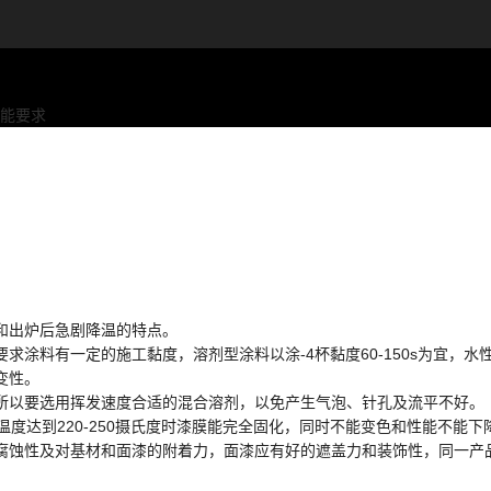
能要求
。
和出炉后急剧降温的特点。
涂料有一定的施工黏度，溶剂型涂料以涂-4杯黏度60-150s为宜，水性
变性。
所以要选用挥发速度合适的混合溶剂，以免产生气泡、针孔及流平不好。
温度达到220-250摄氏度时漆膜能完全固化，同时不能变色和性能不能下
蚀性及对基材和面漆的附着力，面漆应有好的遮盖力和装饰性，同一产品光