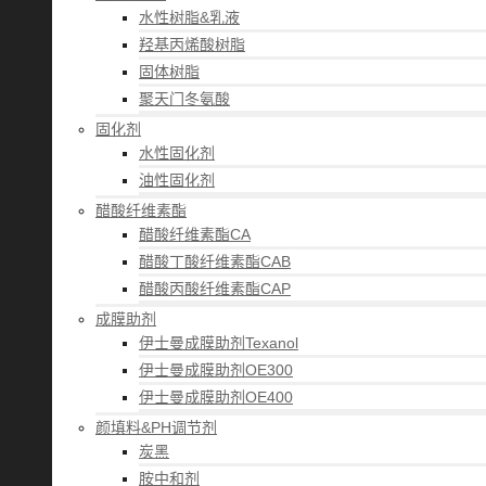
水性树脂&乳液
羟基丙烯酸树脂
固体树脂
聚天门冬氨酸
固化剂
水性固化剂
油性固化剂
醋酸纤维素酯
醋酸纤维素酯CA
醋酸丁酸纤维素酯CAB
醋酸丙酸纤维素酯CAP
成膜助剂
伊士曼成膜助剂Texanol
伊士曼成膜助剂OE300
伊士曼成膜助剂OE400
颜填料&PH调节剂
炭黑
胺中和剂