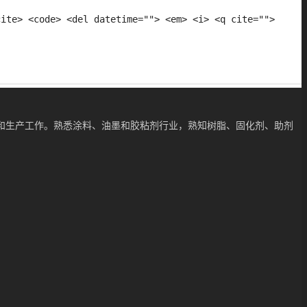
cite> <code> <del datetime=""> <em> <i> <q cite="">
和生产工作。熟悉涂料、油墨和胶粘剂行业，熟知树脂、固化剂、助剂