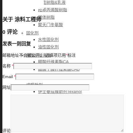
水性树脂&乳液
羟基丙烯酸树脂
固体树脂
关于
涂料工程师
聚天门冬氨酸
0 评论
固化剂
水性固化剂
发表一则回复
油性固化剂
醋酸纤维素酯
邮箱地址不会被公开。
必填项已用
*
标注
醋酸纤维素酯CA
名称
*
醋酸丁酸纤维素酯CAB
醋酸丙酸纤维素酯CAP
Email
*
成膜助剂
网址
伊士曼成膜助剂Texanol
伊士曼成膜助剂OE300
伊士曼成膜助剂OE400
颜填料&PH调节剂
炭黑
胺中和剂
评论