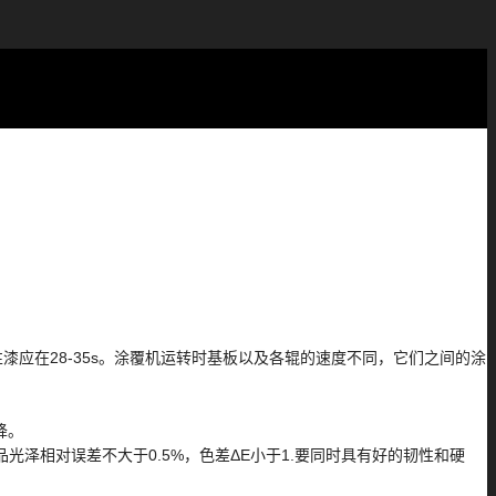
漆应在28-35s。涂覆机运转时基板以及各辊的速度不同，它们之间的涂
降。
泽相对误差不大于0.5%，色差ΔE小于1.要同时具有好的韧性和硬