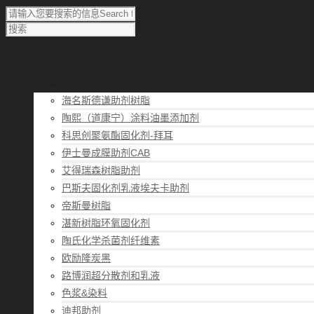
首页
涂料知识
涂料优选
海名斯德谦助剂树脂
陶熙（道康宁）涂料油墨添加剂
科思创聚氨酯固化剂-拜耳
伊士曼成膜助剂CAB
艾得瑞森树脂助剂
巴斯夫固化剂乳液埃夫卡助剂
帝斯曼树脂
湛新树脂环氧固化剂
陶氏化学杀菌剂纤维素
欧励隆炭黑
路博润超分散剂和乳液
色浆&染料
迪邦助剂