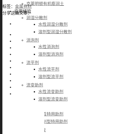
克莱明顿有机膨润土
标签：
金属卷材
应用经验
分享这篇文章：
润湿分散剂
水性润湿分散剂
溶剂型润湿分散剂
消泡剂
水性消泡剂
溶剂型消泡剂
流平剂
水性流平剂
溶剂型流平剂
流变助剂
水性流变助剂
溶剂型流变助剂
特用助剂
水性特用助剂
溶剂型特用助剂
树脂&乳液