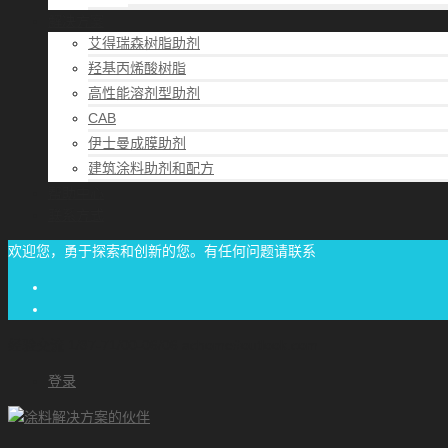
解决方案
艾得瑞森树脂助剂
羟基丙烯酸树脂
高性能溶剂型助剂
CAB
伊士曼成膜助剂
建筑涂料助剂和配方
帮助中心
联系方式
欢迎您，勇于探索和创新的您。有任何问题请联系
经验交流
1/87-71/00-06/06
achome#outlook.com
登录