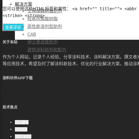
解决方案
您可以使用这些
HTML
标签和属性：
<a href="" title=""> <abbr
艾得瑞森树脂助剂
<strike> <strong>
羟基丙烯酸树脂
高性能溶剂型助剂
CAB
伊士曼成膜助剂
关于本站
建筑涂料助剂和配方
作为个人网站，记录个人经验，分享涂料技术、涂料解决方案。撰文者
帮助中心
等应用技术，希望及时了解涂料新技术、优化的行业解决方案，推动涂
联系方式
涂料伙伴APP下载
技术焦点
AMP-95
AMP95
PH调节剂