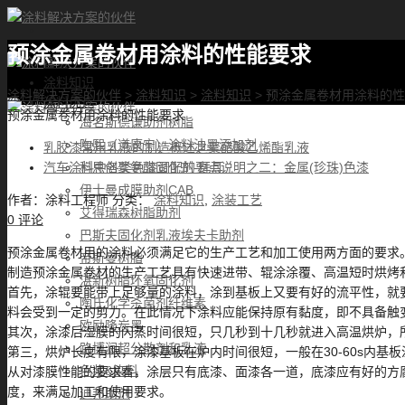
预涂金属卷材用涂料的性能要求
首页
涂料知识
涂料解决方案的伙伴
>
涂料知识
>
涂料知识
>
预涂金属卷材用涂料的性
涂料优选
预涂金属卷材用涂料的性能要求
海名斯德谦助剂树脂
陶熙（道康宁）涂料油墨添加剂
乳胶漆常用乳液的制造概述之聚醋酸乙烯酯乳液
科思创聚氨酯固化剂-拜耳
汽车涂料中各类色漆调配的要点说明之二：金属(珍珠)色漆
伊士曼成膜助剂CAB
作者：
涂料工程师
分类：
涂料知识
,
涂装工艺
艾得瑞森树脂助剂
0 评论
巴斯夫固化剂乳液埃夫卡助剂
预涂金属卷材用的涂料必须满足它的生产工艺和加工使用两方面的要求
帝斯曼树脂
制造预涂金属卷材的生产工艺具有快速进带、辊涂涂覆、高温短时烘烤
湛新树脂环氧固化剂
首先，涂辊要能带上足够量的涂料，涂到基板上又要有好的流平性，就要求
陶氏化学杀菌剂纤维素
料会受到一定的剪力。在此情况下涂料应能保持原有黏度，即不具备触
欧励隆炭黑
其次，涂漆后湿膜的闪蒸时间很短，只几秒到十几秒就进入高温烘炉，
路博润超分散剂和乳液
第三，烘炉长度有限，涂漆基板在炉内时间很短，一般在30-60s内基板
色浆&染料
从对漆膜性能的要求看，涂层只有底漆、面漆各一道，底漆应有好的方腐
度，来满足加工和使用要求。
迪邦助剂