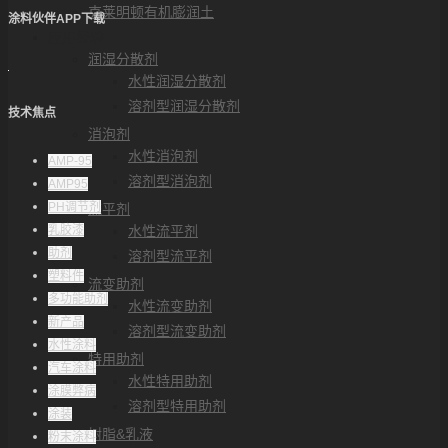
克莱明顿有机膨润土
涂料伙伴APP下载
应用经验
润湿分散剂
水性润湿分散剂
溶剂型润湿分散剂
技术焦点
消泡剂
水性消泡剂
AMP-95
溶剂型消泡剂
AMP95
PH调节剂
流平剂
乳胶漆
水性流平剂
助剂
溶剂型流平剂
塑料件
流变助剂
多功能助剂
水性流变助剂
新产品
溶剂型流变助剂
水性涂料
特用助剂
汽车涂料
水性特用助剂
涂膜弊病
溶剂型特用助剂
涂装
树脂&乳液
粉末涂料