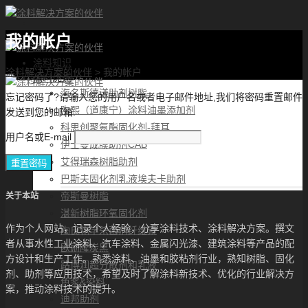
我的帐户
首页
涂料知识
涂料解决方案的伙伴
>
我的帐户
涂料优选
海名斯德谦助剂树脂
忘记密码了?请输入您的用户名或者电子邮件地址,我们将密码重置邮件
陶熙（道康宁）涂料油墨添加剂
发送到您的邮箱.
科思创聚氨酯固化剂-拜耳
用户名或E-mail
伊士曼成膜助剂CAB
艾得瑞森树脂助剂
巴斯夫固化剂乳液埃夫卡助剂
帝斯曼树脂
关于本站
湛新树脂环氧固化剂
作为个人网站，记录个人经验，分享涂料技术、涂料解决方案。撰文
陶氏化学杀菌剂纤维素
者从事水性工业涂料、汽车涂料、金属闪光漆、建筑涂料等产品的配
欧励隆炭黑
方设计和生产工作。熟悉涂料、油墨和胶粘剂行业，熟知树脂、固化
路博润超分散剂和乳液
剂、助剂等应用技术，希望及时了解涂料新技术、优化的行业解决方
色浆&染料
案，推动涂料技术的提升。
迪邦助剂