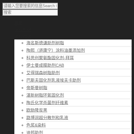
首页
涂料知识
涂料优选
海名斯德谦助剂树脂
陶熙（道康宁）涂料油墨添加剂
科思创聚氨酯固化剂-拜耳
伊士曼成膜助剂CAB
艾得瑞森树脂助剂
巴斯夫固化剂乳液埃夫卡助剂
帝斯曼树脂
湛新树脂环氧固化剂
陶氏化学杀菌剂纤维素
欧励隆炭黑
路博润超分散剂和乳液
色浆&染料
迪邦助剂