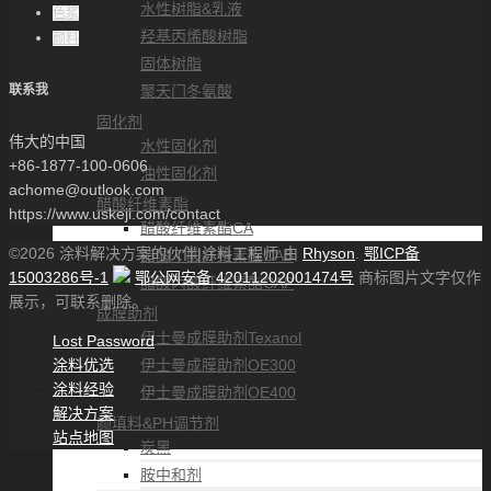
水性树脂&乳液
色浆
羟基丙烯酸树脂
颜料
固体树脂
联系我
聚天门冬氨酸
固化剂
伟大的中国
水性固化剂
+86-1877-100-0606
油性固化剂
achome@outlook.com
醋酸纤维素酯
https://www.uskeji.com/contact
醋酸纤维素酯CA
©2026 涂料解决方案的伙伴|涂料工程师 由
Rhyson
.
鄂ICP备
醋酸丁酸纤维素酯CAB
15003286号-1
鄂公网安备 42011202001474号
商标图片文字仅作
醋酸丙酸纤维素酯CAP
展示，可联系删除。
成膜助剂
伊士曼成膜助剂Texanol
Lost Password
涂料优选
伊士曼成膜助剂OE300
涂料经验
伊士曼成膜助剂OE400
解决方案
颜填料&PH调节剂
站点地图
炭黑
胺中和剂