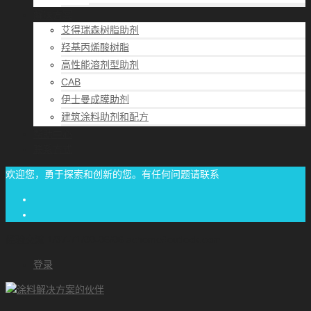
解决方案
艾得瑞森树脂助剂
羟基丙烯酸树脂
高性能溶剂型助剂
CAB
伊士曼成膜助剂
建筑涂料助剂和配方
帮助中心
联系方式
欢迎您，勇于探索和创新的您。有任何问题请联系
经验交流
1/87-71/00-06/06
achome#outlook.com
登录