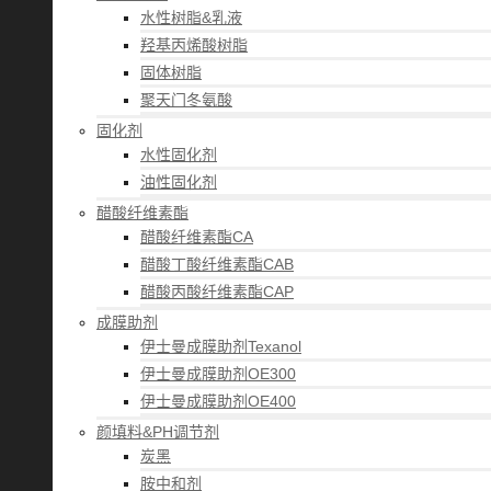
水性树脂&乳液
羟基丙烯酸树脂
固体树脂
聚天门冬氨酸
固化剂
水性固化剂
油性固化剂
醋酸纤维素酯
醋酸纤维素酯CA
醋酸丁酸纤维素酯CAB
醋酸丙酸纤维素酯CAP
成膜助剂
伊士曼成膜助剂Texanol
伊士曼成膜助剂OE300
伊士曼成膜助剂OE400
颜填料&PH调节剂
炭黑
胺中和剂