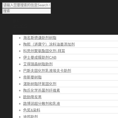
首页
涂料知识
涂料优选
海名斯德谦助剂树脂
陶熙（道康宁）涂料油墨添加剂
科思创聚氨酯固化剂-拜耳
伊士曼成膜助剂CAB
艾得瑞森树脂助剂
巴斯夫固化剂乳液埃夫卡助剂
帝斯曼树脂
湛新树脂环氧固化剂
陶氏化学杀菌剂纤维素
欧励隆炭黑
路博润超分散剂和乳液
色浆&染料
迪邦助剂