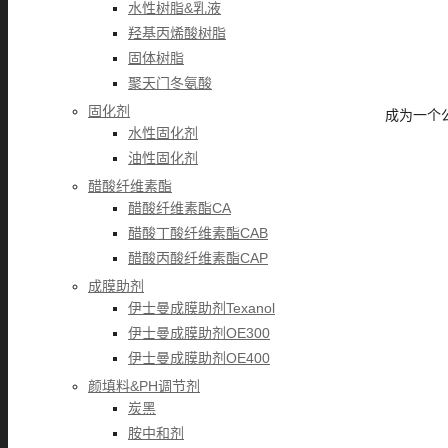
水性树脂&乳液
羟基丙烯酸树脂
固体树脂
聚天门冬氨酸
固化剂
成为一个
水性固化剂
油性固化剂
醋酸纤维素酯
醋酸纤维素酯CA
醋酸丁酸纤维素酯CAB
醋酸丙酸纤维素酯CAP
成膜助剂
伊士曼成膜助剂Texanol
伊士曼成膜助剂OE300
伊士曼成膜助剂OE400
颜填料&PH调节剂
炭黑
胺中和剂