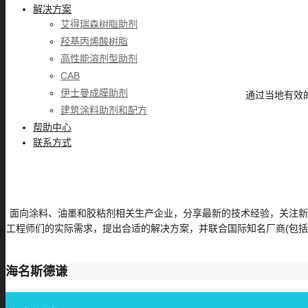
解决方案
艾得瑞森树脂助剂
羟基丙烯酸树脂
高性能溶剂型助剂
CAB
伊士曼成膜助剂
通过当地有效
建筑涂料助剂和配方
帮助中心
联系方式
面向涂料、油墨和胶粘剂相关生产企业，分享最新的技术经验，关注
工程师们的实际需求，提出合适的解决方案，并联合国际知名厂商(包
海名斯德谦