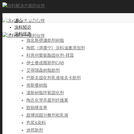
服务 & 能力
首页
涂料知识
涂料优选
海名斯德谦助剂树脂
陶熙（道康宁）涂料油墨添加剂
科思创聚氨酯固化剂-拜耳
伊士曼成膜助剂CAB
艾得瑞森树脂助剂
巴斯夫固化剂乳液埃夫卡助剂
帝斯曼树脂
湛新树脂环氧固化剂
陶氏化学杀菌剂纤维素
欧励隆炭黑
路博润超分散剂和乳液
色浆&染料
迪邦助剂