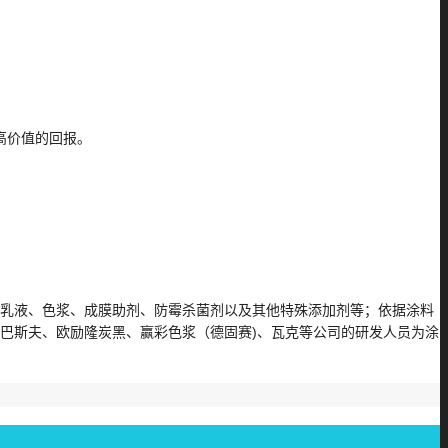
高价值的回报。
乳液、色浆、成膜助剂、防霉杀菌剂以及其他特殊添加剂等；依据涂料
巴斯夫、欧励隆炭黑、赢彩色浆（德固赛)、瓦克等公司的研发人员为涂