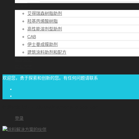
解决方案
艾得瑞森树脂助剂
羟基丙烯酸树脂
高性能溶剂型助剂
CAB
伊士曼成膜助剂
建筑涂料助剂和配方
帮助中心
联系方式
欢迎您，勇于探索和创新的您。有任何问题请联系
经验交流
1/87-71/00-06/06
achome#outlook.com
登录